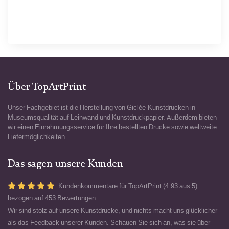
Über TopArtPrint
Unser Fachgebiet ist die Herstellung von Giclée-Kunstdrucken in
Museumsqualität auf Leinwand und Kunstdruckpapier. Außerdem bieten
wir einen Einrahmungsservice für Ihre bestellten Drucke sowie weltweite
Liefermöglichkeiten.
Das sagen unsere Kunden
Kundenkommentare für TopArtPrint (4.93 aus 5)
bezogen auf
453 Bewertungen
Wir sind stolz auf unsere Kunstdrucke, und nichts macht uns glücklicher
als das Feedback unserer Kunden. Schauen Sie sich an, was sie über