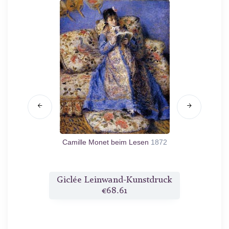
1883
Camille Monet beim Lesen
1872
Dame in
druck
Giclée Leinwand-Kunstdruck
Gicl
€68.61