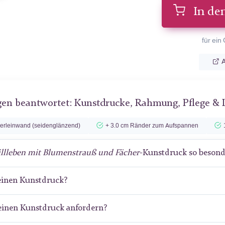
In de
für ein
A
gen beantwortet: Kunstdrucke, Rahmung, Pflege & 
lerleinwand (seidenglänzend)
+ 3.0 cm Ränder zum Aufspannen
illleben mit Blumenstrauß und Fächer
-Kunstdruck so besond
meinen Kunstdruck?
meinen Kunstdruck anfordern?