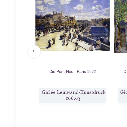
n seinem Garten
Die Pont-Neuf, Paris
1872
D
l
1873
d-Kunstdruck
Giclée Leinwand-Kunstdruck
Gi
1
€66.63