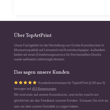
Über TopArtPrint
Unser Fachgebiet ist die Herstellung von Giclée-Kunstdrucken in
Museumsqualität auf Leinwand und Kunstdruckpapier. Außerdem
bieten wir einen Einrahmungsservice für Ihre bestellten Drucke
sowie weltweite Liefermöglichkeiten.
Das sagen unsere Kunden
Kundenkommentare für TopArtPrint (4.93 aus 5)
bezogen auf
453 Bewertungen
Wir sind stolz auf unsere Kunstdrucke, und nichts macht uns
glücklicher als das Feedback unserer Kunden. Schauen Sie sich an,
was sie über unsere Gemälde zu sagen haben.