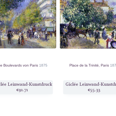
ie Boulevards von Paris
1875
Place de la Trinité, Paris
18
clée Leinwand-Kunstdruck
Giclée Leinwand-Kunstd
€91.71
€55.33