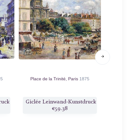
75
Place de la Trinité, Paris
1875
Claude Monet m
in Ar
ruck
Giclée Leinwand-Kunstdruck
Giclée Lei
€59.38