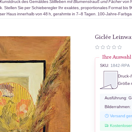
-Kunstdruck des Gemäldes
Stillleben mit Blumenstrauß und Fächer
von R
 Stellen Sie per Schieberegler Ihr exaktes, proportionales Format bis 
ser Haus innerhalb von 48 h, gerahmte in 7–8 Tagen. 100-Jahre-Farbgar
Giclée Leinw
Ihre Auswahl
SKU:
1842-RPA
Druck-/
Größe 
Ausführung:
G
Bilderrahmen:
Versand ger
Kostenlose