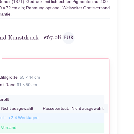
enoir (1871). Gedruckt mit lichtechten Pigmenten auf 400
90 × 72 cm ein; Rahmung optional. Weltweiter Gratisversand
antie.
and-Kunstdruck |
€
67.08
EUR
Bildgröße
55 × 44 cm
mit Rand
61 × 50 cm
erollt
Nicht ausgewählt
Passepartout:
Nicht ausgewählt
ollt in 2-4 Werktagen
r Versand