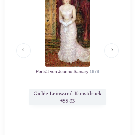
1898
Porträt von Jeanne Samary
1878
Portr
druck
Giclée Leinwand-Kunstdruck
Gicl
€55.33