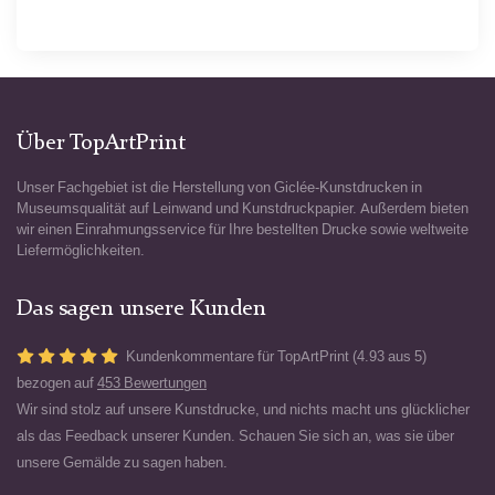
Über TopArtPrint
Unser Fachgebiet ist die Herstellung von Giclée-Kunstdrucken in
Museumsqualität auf Leinwand und Kunstdruckpapier. Außerdem bieten
wir einen Einrahmungsservice für Ihre bestellten Drucke sowie weltweite
Liefermöglichkeiten.
Das sagen unsere Kunden
Kundenkommentare für TopArtPrint (4.93 aus 5)
bezogen auf
453 Bewertungen
Wir sind stolz auf unsere Kunstdrucke, und nichts macht uns glücklicher
als das Feedback unserer Kunden. Schauen Sie sich an, was sie über
unsere Gemälde zu sagen haben.