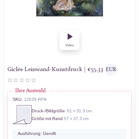
Video
Giclée Leinwand-Kunstdruck |
€
55.33
EUR
Ihre Auswahl
SKU:
12639-RPA
Druck-/Bildgröße
51 × 31.3 cm
Größe mit Rand
57 × 37.3 cm
Ausführung:
Gerollt