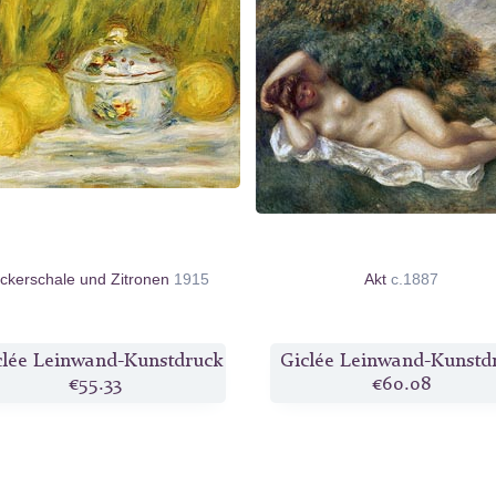
ckerschale und Zitronen
1915
Akt
c.1887
clée Leinwand-Kunstdruck
Giclée Leinwand-Kunstd
€55.33
€60.08