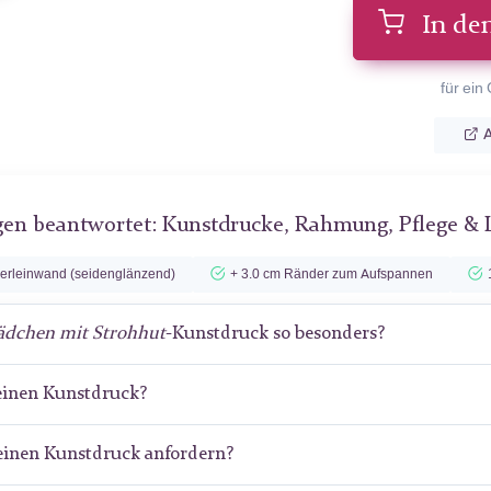
In de
für ein
A
gen beantwortet: Kunstdrucke, Rahmung, Pflege & 
lerleinwand (seidenglänzend)
+ 3.0 cm Ränder zum Aufspannen
dchen mit Strohhut
-Kunstdruck so besonders?
meinen Kunstdruck?
meinen Kunstdruck anfordern?