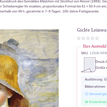
-Kunstdruck des Gemäldes
Mädchen mit Strohhut
von Renoir (1884). Ge
r Schieberegler Ihr exaktes, proportionales Format bis 61 × 50.4 cm ein
erhalb von 48 h, gerahmte in 7–8 Tagen. 100-Jahre-Farbgarantie.
Giclée Leinw
Ihre Auswahl
SKU:
12508-RP
Druck-/
Größe 
Ausführung:
G
Bilderrahmen:
Versand ger
Kostenlose