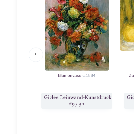
astend
1885
Blumenvase
c.1884
Zu
d-Kunstdruck
Giclée Leinwand-Kunstdruck
Gi
0
€97.30