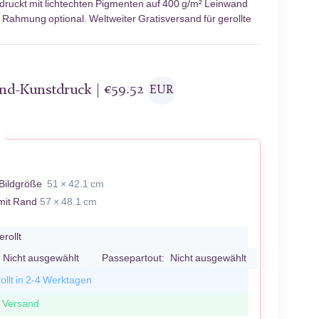
druckt mit lichtechten Pigmenten auf 400 g/m² Leinwand
; Rahmung optional. Weltweiter Gratisversand für gerollte
and-Kunstdruck |
€
59.52
EUR
A
Bildgröße
51 × 42.1 cm
mit Rand
57 × 48.1 cm
erollt
Nicht ausgewählt
Passepartout:
Nicht ausgewählt
ollt in 2-4 Werktagen
r Versand