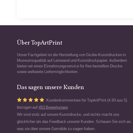
Über TopArtPrint
Unser Fachgebiet ist die Herstellung von Giclée-Kunstdrucken in
Museumsqualität auf Leinwand und Kunstdruckpapier. Außerdem
bieten wir einen Einrahmungsservice für Ihre bestellten Drucke
sowie weltweite Liefermöglichkeiten.
Das sagen unsere Kunden
Kundenkommentare für TopArtPrint (4.93 aus 5)
bezogen auf
453 Bewertungen
Wir sind stolz auf unsere Kunstdrucke, und nichts macht uns
glücklicher als das Feedback unserer Kunden. Schauen Sie sich an,
was sie über unsere Gemälde zu sagen haben.