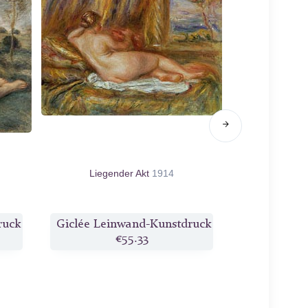
Liegender Akt
1914
Sitzender 
ruck
Giclée Leinwand-Kunstdruck
Giclée Lei
€55.33