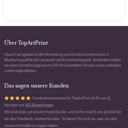
Über TopArtPrint
Unser Fachgebiet ist die Herstellung von Giclée-Kunstdrucken in
Museumsqualität auf Leinwand und Kunstdruckpapier. Außerdem bieten
wir einen Einrahmungsservice für Ihre bestellten Drucke sowie weltweite
Liefermöglichkeiten.
Das sagen unsere Kunden
Kundenkommentare für TopArtPrint (4.93 aus 5)
bezogen auf
453 Bewertungen
Wir sind stolz auf unsere Kunstdrucke, und nichts macht uns glücklicher
als das Feedback unserer Kunden. Schauen Sie sich an, was sie über
unsere Gemälde zu sagen haben.