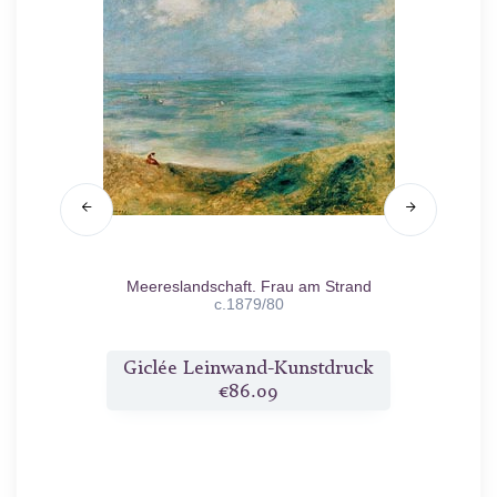
Meereslandschaft. Frau am Strand
Mädch
c.1879/80
druck
Giclée Leinwand-Kunstdruck
Gicl
€86.09