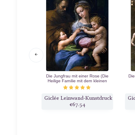
 dem Weg nach
Die Jungfrau mit einer Rose (Die
Die
.1516
Heilige Familie mit dem kleinen
Johannes)
c.1520
d-Kunstdruck
Giclée Leinwand-Kunstdruck
Gi
0
€67.54