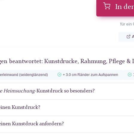
In de
für ein
A
gen beantwortet: Kunstdrucke, Rahmung, Pflege & 
lerleinwand (seidenglänzend)
+ 3.0 cm Ränder zum Aufspannen
e Heimsuchung
-Kunstdruck so besonders?
meinen Kunstdruck?
meinen Kunstdruck anfordern?