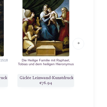
.1518
Die Heilige Familie mit Raphael,
Christus fäl
Tobias und dem heiligen Hieronymus
Golg
(Die Jungfrau mit dem Fisch)
c.1513/14
ruck
Giclée Leinwand-Kunstdruck
Giclée Lei
€76.94