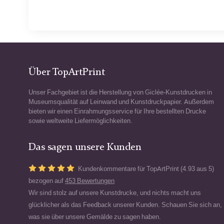
Über TopArtPrint
Unser Fachgebiet ist die Herstellung von Giclée-Kunstdrucken in
Museumsqualität auf Leinwand und Kunstdruckpapier. Außerdem
bieten wir einen Einrahmungsservice für Ihre bestellten Drucke
sowie weltweite Liefermöglichkeiten.
Das sagen unsere Kunden
Kundenkommentare für TopArtPrint (4.93 aus 5)
bezogen auf
453 Bewertungen
Wir sind stolz auf unsere Kunstdrucke, und nichts macht uns
glücklicher als das Feedback unserer Kunden. Schauen Sie sich an,
was sie über unsere Gemälde zu sagen haben.