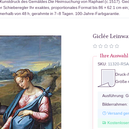
-Kunstdruck des Gemäldes
Die Heimsuchung
von Raphael (c.1517). Ged
r Schieberegler Ihr exaktes, proportionales Format bis 86 × 62.1 cm ein
erhalb von 48 h, gerahmte in 7–8 Tagen. 100-Jahre-Farbgarantie.
Giclée Leinw
Ihre Auswahl
SKU:
11320-RSA
Druck-/
Größe 
Ausführung:
G
Bilderrahmen:
Versand ger
Kostenlose