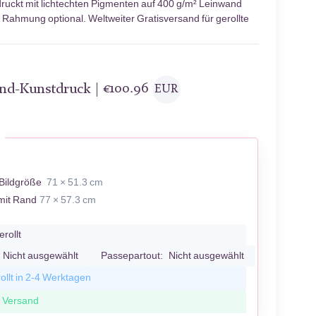
ruckt mit lichtechten Pigmenten auf 400 g/m² Leinwand
; Rahmung optional. Weltweiter Gratisversand für gerollte
and-Kunstdruck |
€
100.96
EUR
Bildgröße
71 × 51.3 cm
mit Rand
77 × 57.3 cm
erollt
Nicht ausgewählt
Passepartout:
Nicht ausgewählt
ollt in 2-4 Werktagen
r Versand