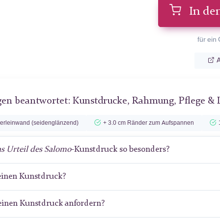
In de
für ein
A
gen beantwortet: Kunstdrucke, Rahmung, Pflege & 
lerleinwand (seidenglänzend)
+ 3.0 cm Ränder zum Aufspannen
s Urteil des Salomo
-Kunstdruck so besonders?
meinen Kunstdruck?
meinen Kunstdruck anfordern?