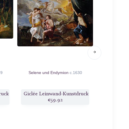
59
Selene und Endymion
c.1630
Midas an der
Pakto
ruck
Giclée Leinwand-Kunstdruck
Giclée Lei
€59.92