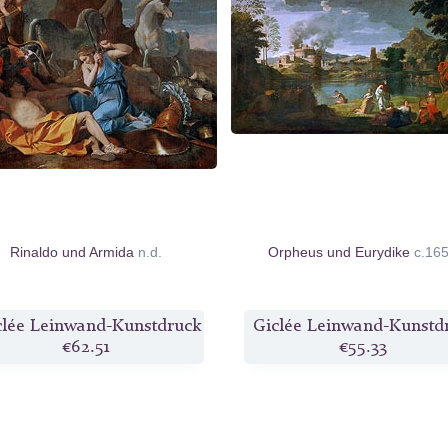
Rinaldo und Armida
n.d.
Orpheus und Eurydike
c.16
clée Leinwand-Kunstdruck
Giclée Leinwand-Kunstd
€62.51
€55.33