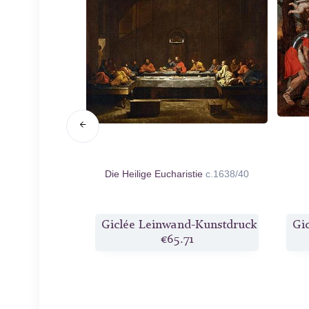
e des Flusses
Die Heilige Eucharistie
c.1638/40
626/27
d-Kunstdruck
Giclée Leinwand-Kunstdruck
Gi
1
€65.71