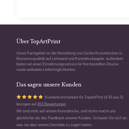
Über TopArtPrint
Unser Fachgebiet ist die Herstellung von Giclée-Kunstdrucken in
Museumsqualität auf Leinwand und Kunstdruckpapier. Außerdem
bieten wir einen Einrahmungsservice für Ihre bestellten Drucke
sowie weltweite Liefermöglichkeiten.
Das sagen unsere Kunden
Kundenkommentare für TopArtPrint (4.93 aus 5)
bezogen auf
453 Bewertungen
Wir sind stolz auf unsere Kunstdrucke, und nichts macht uns
glücklicher als das Feedback unserer Kunden. Schauen Sie sich an,
was sie über unsere Gemälde zu sagen haben.