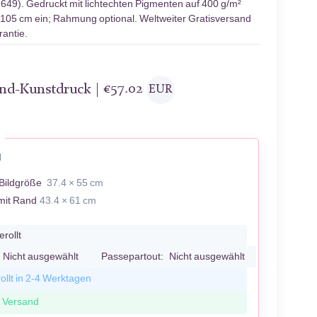
649). Gedruckt mit lichtechten Pigmenten auf 400 g/m²
× 105 cm ein; Rahmung optional. Weltweiter Gratisversand
antie.
and-Kunstdruck |
€
57.02
EUR
N
Bildgröße
37.4 × 55 cm
mit Rand
43.4 × 61 cm
erollt
Nicht ausgewählt
Passepartout:
Nicht ausgewählt
ollt in 2-4 Werktagen
r Versand