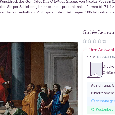
-Kunstdruck des Gemäldes
Das Urteil des Salomo
von Nicolas Poussin (1
len Sie per Schieberegler Ihr exaktes, proportionales Format bis 71.4 
ser Haus innerhalb von 48 h, gerahmte in 7–8 Tagen. 100-Jahre-Farbgar
Giclée Leinw
Ihre Auswahl
SKU:
15584-PO
Druck-/
Größe 
Ausführung:
G
Bilderrahmen:
Versand ger
Kostenlose