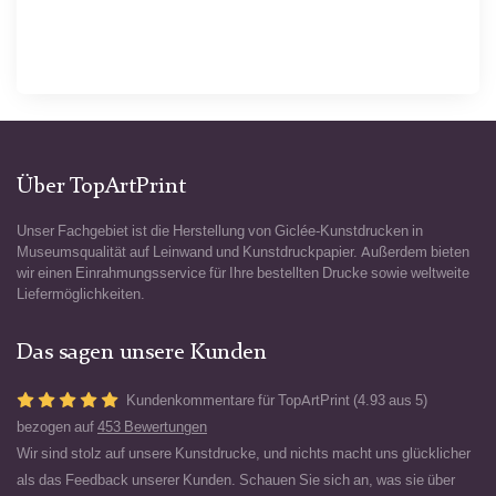
Über TopArtPrint
Unser Fachgebiet ist die Herstellung von Giclée-Kunstdrucken in
Museumsqualität auf Leinwand und Kunstdruckpapier. Außerdem bieten
wir einen Einrahmungsservice für Ihre bestellten Drucke sowie weltweite
Liefermöglichkeiten.
Das sagen unsere Kunden
Kundenkommentare für TopArtPrint (4.93 aus 5)
bezogen auf
453 Bewertungen
Wir sind stolz auf unsere Kunstdrucke, und nichts macht uns glücklicher
als das Feedback unserer Kunden. Schauen Sie sich an, was sie über