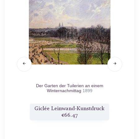
chein,
Der Garten der Tuilerien an einem
Pl
Winternachmittag
1899
druck
Giclée Leinwand-Kunstdruck
Gicl
€66.47