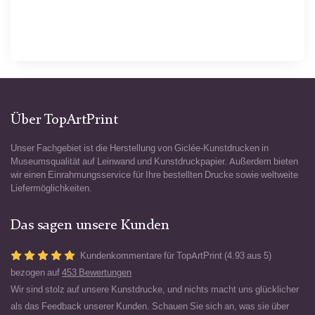
Über TopArtPrint
Unser Fachgebiet ist die Herstellung von Giclée-Kunstdrucken in
Museumsqualität auf Leinwand und Kunstdruckpapier. Außerdem bieten
wir einen Einrahmungsservice für Ihre bestellten Drucke sowie weltweite
Liefermöglichkeiten.
Das sagen unsere Kunden
Kundenkommentare für TopArtPrint (4.93 aus 5)
bezogen auf
453 Bewertungen
Wir sind stolz auf unsere Kunstdrucke, und nichts macht uns glücklicher
als das Feedback unserer Kunden. Schauen Sie sich an, was sie über