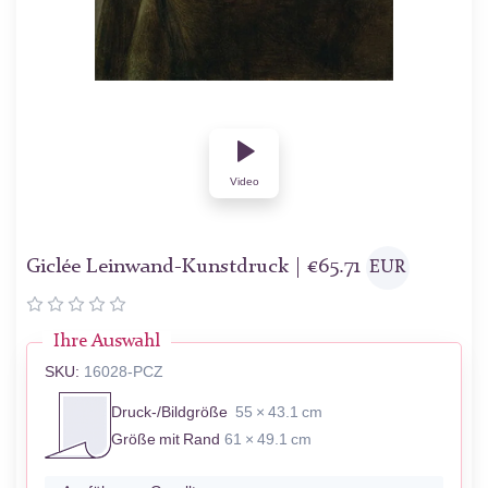
Video
Giclée Leinwand-Kunstdruck |
€
65.71
EUR
Ihre Auswahl
SKU:
16028-PCZ
Druck-/Bildgröße
55 × 43.1 cm
Größe mit Rand
61 × 49.1 cm