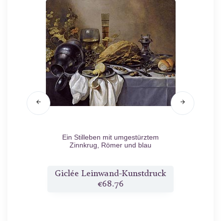
Ein Stilleben mit umgestürztem
Stillleb
Zinnkrug, Römer und blau
ausgekleidetem Bierglas
n.d.
druck
Giclée Leinwand-Kunstdruck
Gicl
€68.76