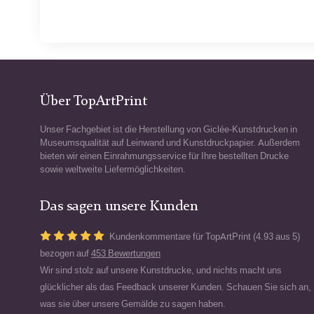
Über TopArtPrint
Unser Fachgebiet ist die Herstellung von Giclée-Kunstdrucken in
Museumsqualität auf Leinwand und Kunstdruckpapier. Außerdem
bieten wir einen Einrahmungsservice für Ihre bestellten Drucke
sowie weltweite Liefermöglichkeiten.
Das sagen unsere Kunden
Kundenkommentare für TopArtPrint (4.93 aus 5)
bezogen auf
453 Bewertungen
Wir sind stolz auf unsere Kunstdrucke, und nichts macht uns
glücklicher als das Feedback unserer Kunden. Schauen Sie sich an,
was sie über unsere Gemälde zu sagen haben.