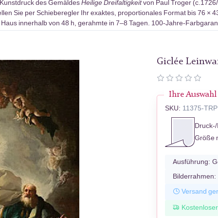
-Kunstdruck des Gemäldes
Heilige Dreifaltigkeit
von Paul Troger (c.1726/
len Sie per Schieberegler Ihr exaktes, proportionales Format bis 76 × 4
 Haus innerhalb von 48 h, gerahmte in 7–8 Tagen. 100-Jahre-Farbgarant
Giclée Leinw
Ihre Auswahl
SKU:
11375-TRP
Druck-/
Größe 
Ausführung:
G
Bilderrahmen:
Versand ger
Kostenlose