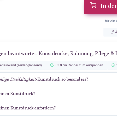
In de
für ein
A
gen beantwortet: Kunstdrucke, Rahmung, Pflege & 
lerleinwand (seidenglänzend)
+ 3.0 cm Ränder zum Aufspannen
ilige Dreifaltigkeit
-Kunstdruck so besonders?
meinen Kunstdruck?
meinen Kunstdruck anfordern?