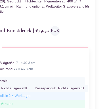
28). Gedruckt mit lichtechten Pigmenten auf 400 g/m²
3.1 cm ein; Rahmung optional. Weltweiter Gratisversand für
ie.
and-Kunstdruck |
€
79.32
EUR
Bildgröße
71 × 40.3 cm
mit Rand
77 × 46.3 cm
erollt
Nicht ausgewählt
Passepartout:
Nicht ausgewählt
ollt in 2-4 Werktagen
r Versand