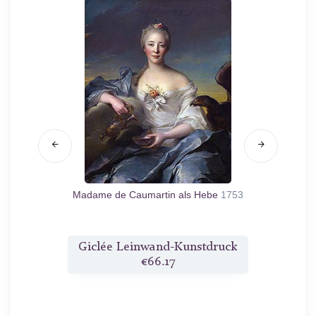
auf ein
Madame de Caumartin als Hebe
1753
Port
druck
Giclée Leinwand-Kunstdruck
Gicl
€66.17