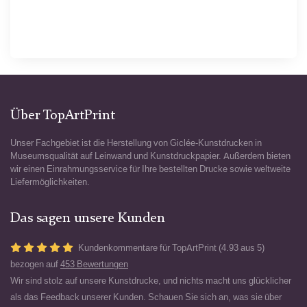
Über TopArtPrint
Unser Fachgebiet ist die Herstellung von Giclée-Kunstdrucken in
Museumsqualität auf Leinwand und Kunstdruckpapier. Außerdem bieten
wir einen Einrahmungsservice für Ihre bestellten Drucke sowie weltweite
Liefermöglichkeiten.
Das sagen unsere Kunden
Kundenkommentare für TopArtPrint (4.93 aus 5)
bezogen auf
453 Bewertungen
Wir sind stolz auf unsere Kunstdrucke, und nichts macht uns glücklicher
als das Feedback unserer Kunden. Schauen Sie sich an, was sie über