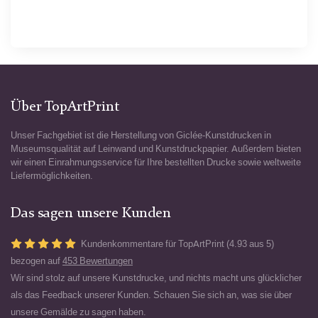
Über TopArtPrint
Unser Fachgebiet ist die Herstellung von Giclée-Kunstdrucken in
Museumsqualität auf Leinwand und Kunstdruckpapier. Außerdem bieten
wir einen Einrahmungsservice für Ihre bestellten Drucke sowie weltweite
Liefermöglichkeiten.
Das sagen unsere Kunden
Kundenkommentare für TopArtPrint (4.93 aus 5)
bezogen auf
453 Bewertungen
Wir sind stolz auf unsere Kunstdrucke, und nichts macht uns glücklicher
als das Feedback unserer Kunden. Schauen Sie sich an, was sie über
unsere Gemälde zu sagen haben.