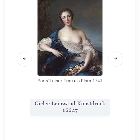
é-Imbault
Porträt einer Frau als Flora
1741
Die
druck
Giclée Leinwand-Kunstdruck
Gicl
€66.17