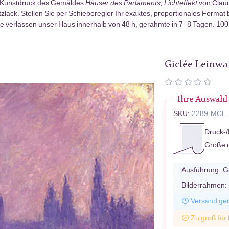
-Kunstdruck des Gemäldes
Häuser des Parlaments, Lichteffekt
von Claud
ack. Stellen Sie per Schieberegler Ihr exaktes, proportionales Format 
e verlassen unser Haus innerhalb von 48 h, gerahmte in 7–8 Tagen. 10
Giclée Leinw
Ihre Auswahl
SKU:
2289-MCL
Druck-/
Größe 
Ausführung:
G
Bilderrahmen:
Versand ger
Zu groß für