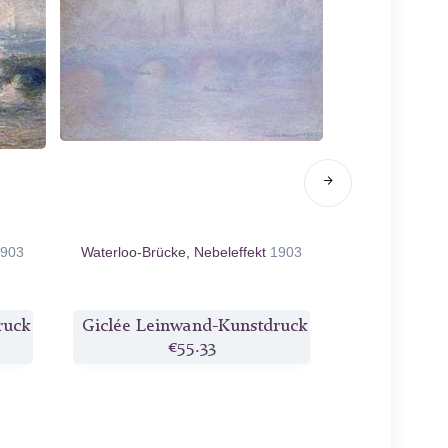
903
Waterloo-Brücke, Nebeleffekt
1903
Der Canal G
ruck
Giclée Leinwand-Kunstdruck
Giclée Lei
€55.33