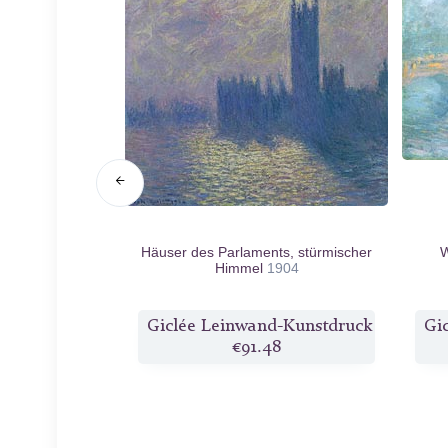
 Venedig
1908
Häuser des Parlaments, stürmischer
W
Himmel
1904
d-Kunstdruck
Giclée Leinwand-Kunstdruck
Gi
2
€91.48