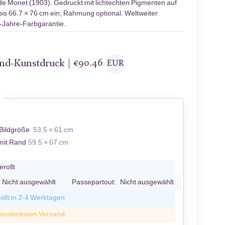
e Monet (1903). Gedruckt mit lichtechten Pigmenten auf
bis 66.7 × 76 cm ein; Rahmung optional. Weltweiter
0-Jahre-Farbgarantie.
and-Kunstdruck |
€
90.46
EUR
Bildgröße
53.5 × 61 cm
mit Rand
59.5 × 67 cm
erollt
Nicht ausgewählt
Passepartout:
Nicht ausgewählt
ollt in 2-4 Werktagen
 kostenlosen Versand