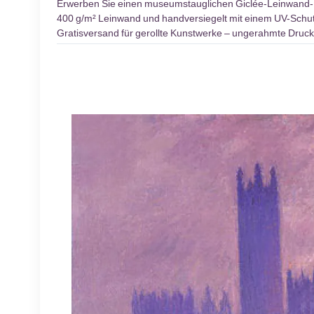
Erwerben Sie einen museumstauglichen Giclée-Leinwand
400 g/m² Leinwand und handversiegelt mit einem UV-Schutzl
Gratisversand für gerollte Kunstwerke – ungerahmte Druck