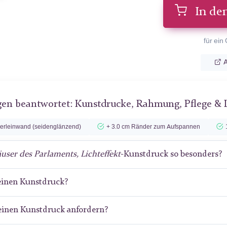
In de
für ein
A
gen beantwortet: Kunstdrucke, Rahmung, Pflege & 
lerleinwand (seidenglänzend)
+ 3.0 cm Ränder zum Aufspannen
user des Parlaments, Lichteffekt
-Kunstdruck so besonders?
meinen Kunstdruck?
meinen Kunstdruck anfordern?