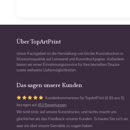
Über TopArtPrint
Unser Fachgebiet ist die Herstellung von Giclée-Kunstdrucken in
Museumsqualität auf Leinwand und Kunstdruckpapier. Außerdem
bieten wir einen Einrahmungsservice für Ihre bestellten Drucke
sowie weltweite Liefermöglichkeiten.
Das sagen unsere Kunden
Kundenkommentare für TopArtPrint (4.93 aus 5)
bezogen auf
453 Bewertungen
Wir sind stolz auf unsere Kunstdrucke, und nichts macht uns
glücklicher als das Feedback unserer Kunden. Schauen Sie sich an,
was sie über unsere Gemälde zu sagen haben.