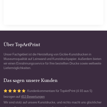
Über TopArtPrint
Unser Fachgebiet ist die Herstellung von Giclée-Kunstdrucken in
Museumsqualität auf Leinwand und Kunstdruckpapier. Außerdem bieten
wir einen Einrahmungsservice für Ihre bestellten Drucke sowie weltweite
Liefermöglichkeiten.
Das sagen unsere Kunden
Kundenkommentare für TopArtPrint (4.93 aus 5)
bezogen auf
453 Bewertungen
Wir sind stolz auf unsere Kunstdrucke, und nichts macht uns glücklicher