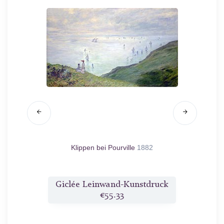
4
Klippen bei Pourville
1882
Die Wie
druck
Giclée Leinwand-Kunstdruck
Gicl
€55.33