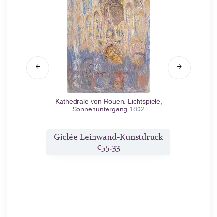
Kathedrale von Rouen. Lichtspiele,
Sonnenuntergang
1892
druck
Giclée Leinwand-Kunstdruck
Gicl
€55.33