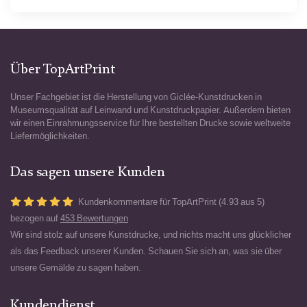
Über TopArtPrint
Unser Fachgebiet ist die Herstellung von Giclée-Kunstdrucken in
Museumsqualität auf Leinwand und Kunstdruckpapier. Außerdem bieten
wir einen Einrahmungsservice für Ihre bestellten Drucke sowie weltweite
Liefermöglichkeiten.
Das sagen unsere Kunden
Kundenkommentare für TopArtPrint (4.93 aus 5)
bezogen auf
453 Bewertungen
Wir sind stolz auf unsere Kunstdrucke, und nichts macht uns glücklicher
als das Feedback unserer Kunden. Schauen Sie sich an, was sie über
unsere Gemälde zu sagen haben.
Kundendienst