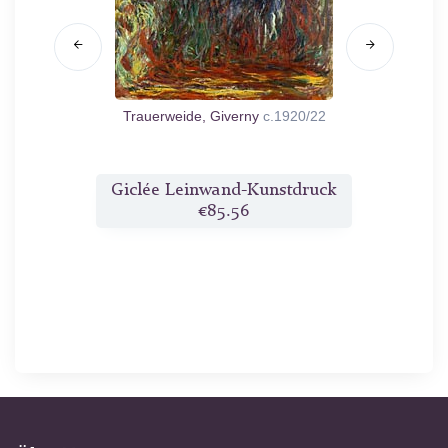
Trauerweide, Giverny
c.1920/22
druck
Giclée Leinwand-Kunstdruck
Gicl
€85.56