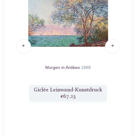
1890
Morgen in Antibes
1888
Anti
druck
Giclée Leinwand-Kunstdruck
Gicl
€67.23