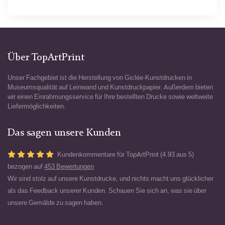
Über TopArtPrint
Unser Fachgebiet ist die Herstellung von Giclée-Kunstdrucken in
Museumsqualität auf Leinwand und Kunstdruckpapier. Außerdem bieten
wir einen Einrahmungsservice für Ihre bestellten Drucke sowie weltweite
Liefermöglichkeiten.
Das sagen unsere Kunden
Kundenkommentare für TopArtPrint (4.93 aus 5)
bezogen auf
453 Bewertungen
Wir sind stolz auf unsere Kunstdrucke, und nichts macht uns glücklicher
als das Feedback unserer Kunden. Schauen Sie sich an, was sie über
unsere Gemälde zu sagen haben.