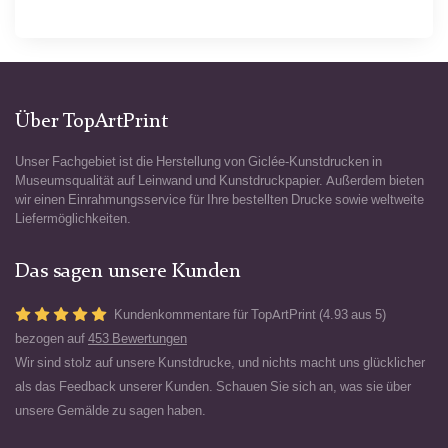
Über TopArtPrint
Unser Fachgebiet ist die Herstellung von Giclée-Kunstdrucken in
Museumsqualität auf Leinwand und Kunstdruckpapier. Außerdem bieten
wir einen Einrahmungsservice für Ihre bestellten Drucke sowie weltweite
Liefermöglichkeiten.
Das sagen unsere Kunden
Kundenkommentare für TopArtPrint (4.93 aus 5)
bezogen auf
453 Bewertungen
Wir sind stolz auf unsere Kunstdrucke, und nichts macht uns glücklicher
als das Feedback unserer Kunden. Schauen Sie sich an, was sie über
unsere Gemälde zu sagen haben.