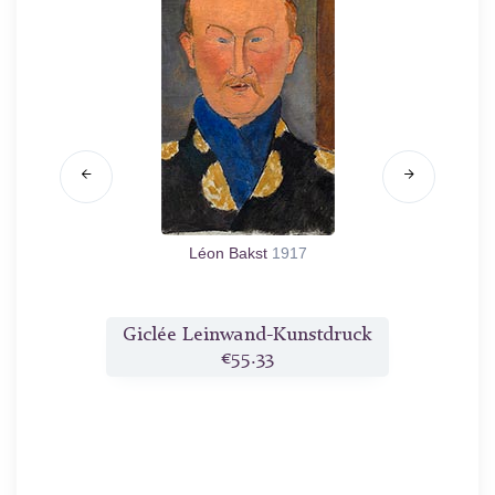
c.1915
Léon Bakst
1917
druck
Giclée Leinwand-Kunstdruck
Gicl
€55.33