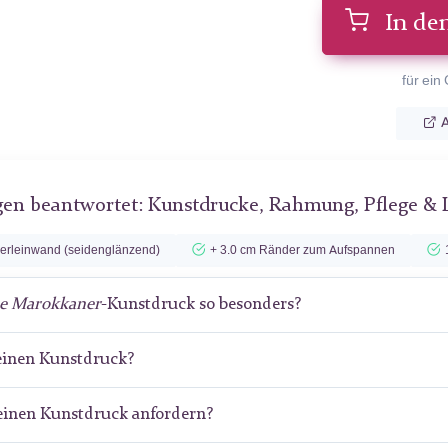
In de
für ein
A
gen beantwortet: Kunstdrucke, Rahmung, Pflege & 
lerleinwand (seidenglänzend)
+ 3.0 cm Ränder zum Aufspannen
e Marokkaner
-Kunstdruck so besonders?
meinen Kunstdruck?
meinen Kunstdruck anfordern?