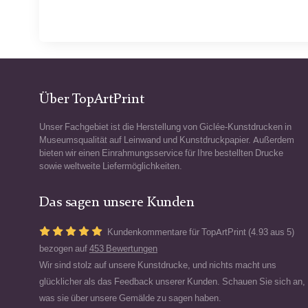
Über TopArtPrint
Unser Fachgebiet ist die Herstellung von Giclée-Kunstdrucken in
Museumsqualität auf Leinwand und Kunstdruckpapier. Außerdem
bieten wir einen Einrahmungsservice für Ihre bestellten Drucke
sowie weltweite Liefermöglichkeiten.
Das sagen unsere Kunden
Kundenkommentare für TopArtPrint (4.93 aus 5)
bezogen auf
453 Bewertungen
Wir sind stolz auf unsere Kunstdrucke, und nichts macht uns
glücklicher als das Feedback unserer Kunden. Schauen Sie sich an,
was sie über unsere Gemälde zu sagen haben.