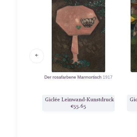
rl (girl reading)
Der rosafarbene Marmortisch
1917
6
d-Kunstdruck
Giclée Leinwand-Kunstdruck
Gi
1
€55.65