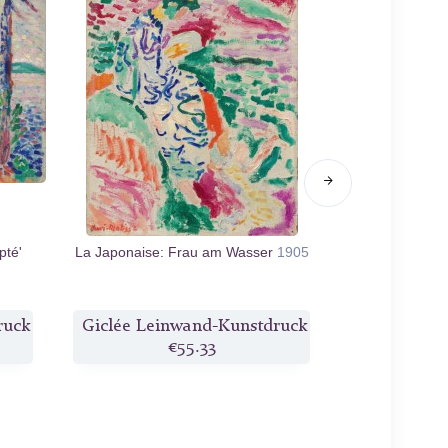
pté'
La Japonaise: Frau am Wasser
1905
Interior with a 
ruck
Giclée Leinwand-Kunstdruck
Giclée Lei
€55.33