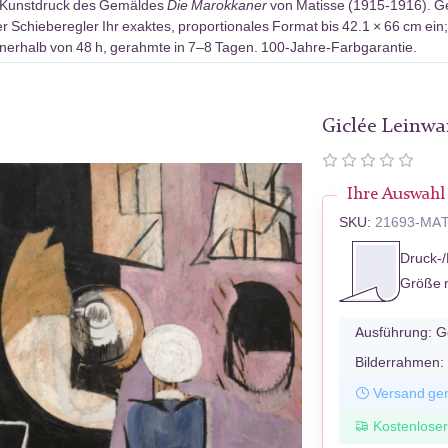
-Kunstdruck des Gemäldes
Die Marokkaner
von Matisse (1915-1916). Ge
r Schieberegler Ihr exaktes, proportionales Format bis 42.1 × 66 cm ein
erhalb von 48 h, gerahmte in 7–8 Tagen. 100-Jahre-Farbgarantie.
Giclée Leinw
Ihre Auswahl
SKU:
21693-MA
Druck-/
Größe 
Ausführung:
G
Bilderrahmen:
Versand ger
Kostenlose