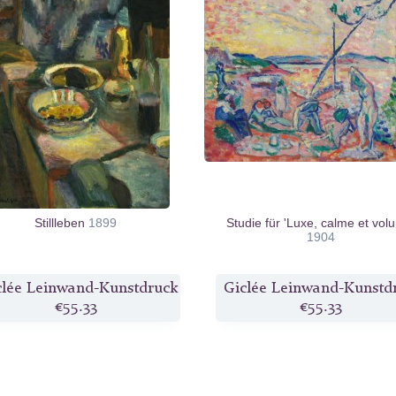
Stillleben
1899
Studie für 'Luxe, calme et volu
1904
clée Leinwand-Kunstdruck
Giclée Leinwand-Kunstd
€55.33
€55.33