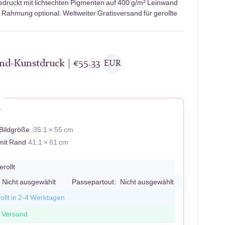
druckt mit lichtechten Pigmenten auf 400 g/m² Leinwand
; Rahmung optional. Weltweiter Gratisversand für gerollte
and-Kunstdruck |
€
55.33
EUR
T
Bildgröße
35.1 × 55 cm
mit Rand
41.1 × 61 cm
erollt
Nicht ausgewählt
Passepartout:
Nicht ausgewählt
ollt in 2-4 Werktagen
r Versand