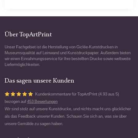
Über TopArtPrint
Unser Fachgebiet ist die Herstellung von Giclée-Kunstdrucken in
Museumsqualität auf Leinwand und Kunstdruckpapier. Außerdem bieten
wir einen Einrahmungsservice für Ihre bestellten Drucke sowie weltweite
Liefermöglichkeiten.
Das sagen unsere Kunden
Kundenkommentare für TopArtPrint (4.93 aus 5)
bezogen auf
453 Bewertungen
Wir sind stolz auf unsere Kunstdrucke, und nichts macht uns glücklicher
als das Feedback unserer Kunden. Schauen Sie sich an, was sie über
unsere Gemälde zu sagen haben.