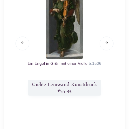
501/07
Ein Engel in Grün mit einer Vielle
b.1506
Ein 
druck
Giclée Leinwand-Kunstdruck
Gicl
€55.33