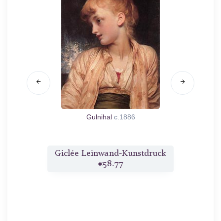
te
1868
Gulnihal
c.1886
druck
Giclée Leinwand-Kunstdruck
Gicl
€58.77