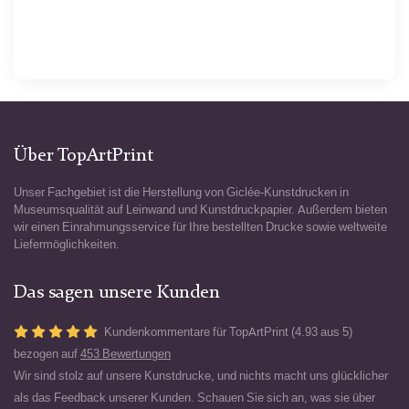
Über TopArtPrint
Unser Fachgebiet ist die Herstellung von Giclée-Kunstdrucken in
Museumsqualität auf Leinwand und Kunstdruckpapier. Außerdem bieten
wir einen Einrahmungsservice für Ihre bestellten Drucke sowie weltweite
Liefermöglichkeiten.
Das sagen unsere Kunden
Kundenkommentare für TopArtPrint (4.93 aus 5)
bezogen auf
453 Bewertungen
Wir sind stolz auf unsere Kunstdrucke, und nichts macht uns glücklicher
als das Feedback unserer Kunden. Schauen Sie sich an, was sie über