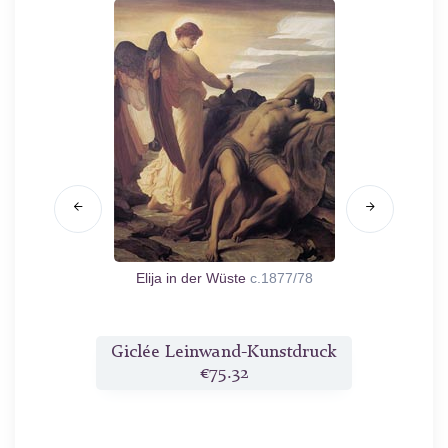
1857
Elija in der Wüste
c.1877/78
Fra
druck
Giclée Leinwand-Kunstdruck
Gicl
€75.32