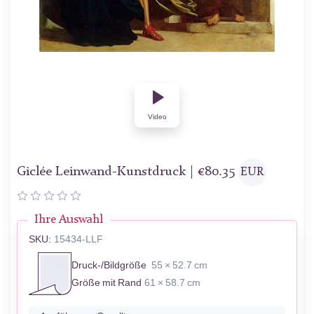
Video
Giclée Leinwand-Kunstdruck |
€
80.35
EUR
Ihre Auswahl
SKU:
15434-LLF
Druck-/Bildgröße
55 × 52.7 cm
Größe mit Rand
61 × 58.7 cm