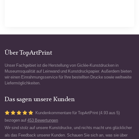
Über TopArtPrint
Unser Fachgebiet ist die Herstellung von Giclée-Kunstdrucken in
Museumsqualität auf Leinwand und Kunstdruckpapier. Außerdem bieten
wir einen Einrahmungsservice für Ihre bestellten Drucke sowie weltweite
Liefermöglichkeiten.
Das sagen unsere Kunden
Kundenkommentare für TopArtPrint (4.93 aus 5)
bezogen auf
453 Bewertungen
Wir sind stolz auf unsere Kunstdrucke, und nichts macht uns glücklicher
als das Feedback unserer Kunden. Schauen Sie sich an, was sie über