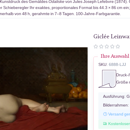
-Kunstdruck des Gemäldes
Odaliske
von Jules Joseph Lefebvre (1874). 
r Schieberegler Ihr exaktes, proportionales Format bis 44.3 × 86 cm ein
erhalb von 48 h, gerahmte in 7–8 Tagen. 100-Jahre-Farbgarantie.
Giclée Leinw
Ihre Auswahl
SKU:
6888-LJJ
Druck-/
Größe 
Ausführung:
G
Bilderrahmen:
Versand ger
Kostenlose