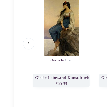
t Obstschale
Graziella
1878
d-Kunstdruck
Giclée Leinwand-Kunstdruck
Gi
3
€55.33