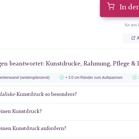
In de
für ein
A
gen beantwortet: Kunstdrucke, Rahmung, Pflege & 
lerleinwand (seidenglänzend)
+ 3.0 cm Ränder zum Aufspannen
aliske
-Kunstdruck so besonders?
meinen Kunstdruck?
meinen Kunstdruck anfordern?