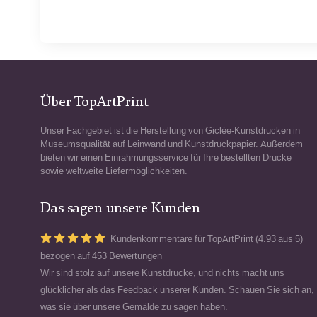
Über TopArtPrint
Unser Fachgebiet ist die Herstellung von Giclée-Kunstdrucken in
Museumsqualität auf Leinwand und Kunstdruckpapier. Außerdem
bieten wir einen Einrahmungsservice für Ihre bestellten Drucke
sowie weltweite Liefermöglichkeiten.
Das sagen unsere Kunden
Kundenkommentare für TopArtPrint (4.93 aus 5)
bezogen auf
453 Bewertungen
Wir sind stolz auf unsere Kunstdrucke, und nichts macht uns
glücklicher als das Feedback unserer Kunden. Schauen Sie sich an,
was sie über unsere Gemälde zu sagen haben.