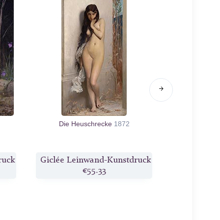
Die Heuschrecke
1872
Sklavenmädc
ruck
Giclée Leinwand-Kunstdruck
Giclée Lei
€55.33