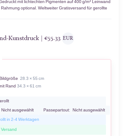
Gedruckt mit lichtechten Pigmenten auf 400 g/m² Leinwand
; Rahmung optional. Weltweiter Gratisversand für gerollte
and-Kunstdruck |
€
55.33
EUR
Bildgröße
28.3 × 55 cm
mit Rand
34.3 × 61 cm
erollt
Nicht ausgewählt
Passepartout:
Nicht ausgewählt
ollt in 2-4 Werktagen
r Versand