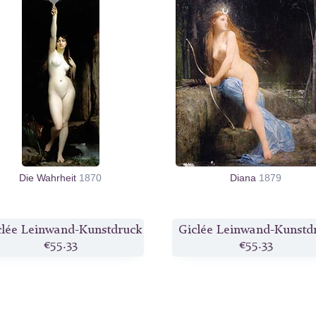
Die Wahrheit
1870
Diana
1879
clée Leinwand-Kunstdruck
Giclée Leinwand-Kunstd
€55.33
€55.33