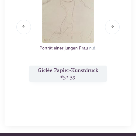
.1916
Porträt einer jungen Frau
n.d.
Lieg
ruck
Giclée Papier-Kunstdruck
Gic
€52.39