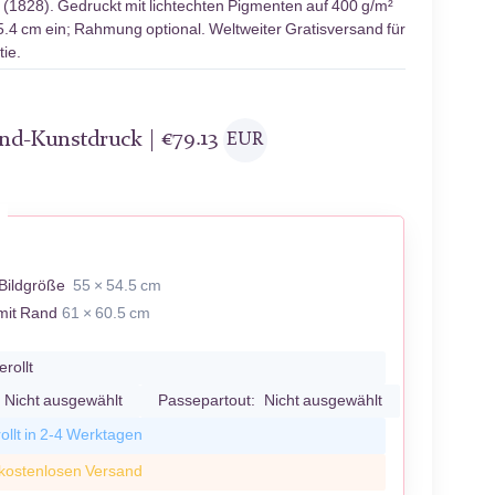
(1828). Gedruckt mit lichtechten Pigmenten auf 400 g/m²
5.4 cm ein; Rahmung optional. Weltweiter Gratisversand für
ie.
and-Kunstdruck |
€
79.13
EUR
Bildgröße
55 × 54.5 cm
mit Rand
61 × 60.5 cm
erollt
Nicht ausgewählt
Passepartout:
Nicht ausgewählt
ollt in 2-4 Werktagen
 kostenlosen Versand