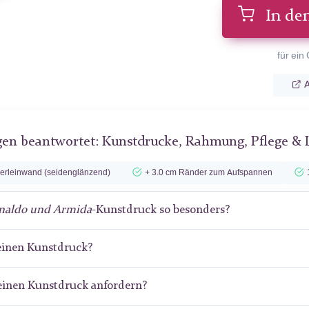
In de
für ein
A
gen beantwortet: Kunstdrucke, Rahmung, Pflege & 
lerleinwand (seidenglänzend)
+ 3.0 cm Ränder zum Aufspannen
naldo und Armida
-Kunstdruck so besonders?
meinen Kunstdruck?
meinen Kunstdruck anfordern?