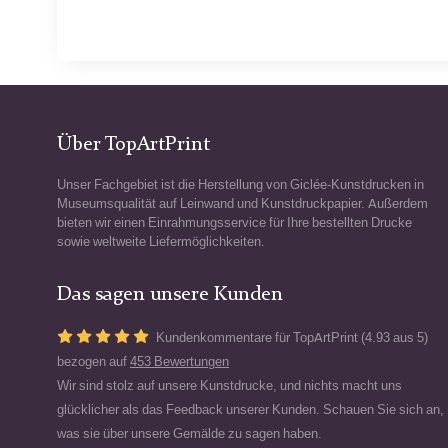
Über TopArtPrint
Unser Fachgebiet ist die Herstellung von Giclée-Kunstdrucken in
Museumsqualität auf Leinwand und Kunstdruckpapier. Außerdem
bieten wir einen Einrahmungsservice für Ihre bestellten Drucke
sowie weltweite Liefermöglichkeiten.
Das sagen unsere Kunden
Kundenkommentare für TopArtPrint (4.93 aus 5)
bezogen auf
453 Bewertungen
Wir sind stolz auf unsere Kunstdrucke, und nichts macht uns
glücklicher als das Feedback unserer Kunden. Schauen Sie sich an,
was sie über unsere Gemälde zu sagen haben.