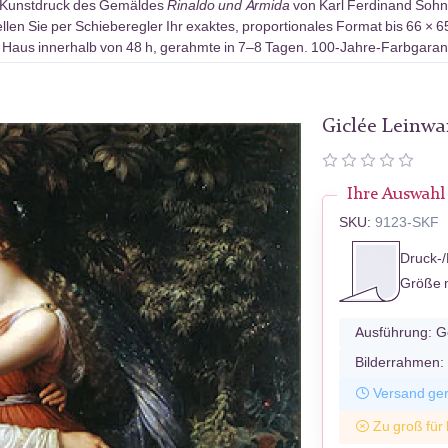
-Kunstdruck des Gemäldes
Rinaldo und Armida
von Karl Ferdinand Sohn 
len Sie per Schieberegler Ihr exaktes, proportionales Format bis 66 × 6
 Haus innerhalb von 48 h, gerahmte in 7–8 Tagen. 100-Jahre-Farbgarant
Giclée Leinw
Ihre Auswahl
SKU:
9123-SKF
Druck-/
Größe 
Ausführung:
G
Bilderrahmen:
Versand ger
Zu groß für