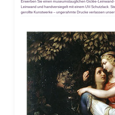
Erwerben Sie einen museumstauglichen Giclée-Leinwand
Leinwand und handversiegelt mit einem UV-Schutzlack. Stel
gerollte Kunstwerke – ungerahmte Drucke verlassen unser