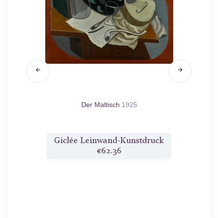
d.
Der Maltisch
1925
Zei
druck
Giclée Leinwand-Kunstdruck
Gicl
€62.36