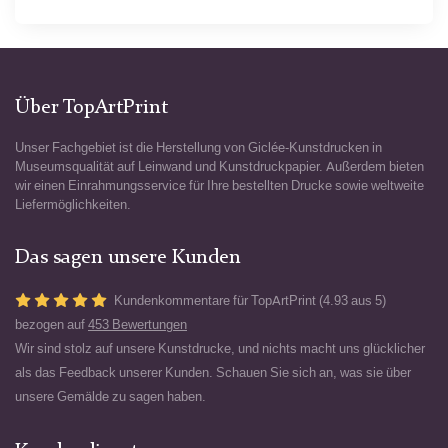
Über TopArtPrint
Unser Fachgebiet ist die Herstellung von Giclée-Kunstdrucken in
Museumsqualität auf Leinwand und Kunstdruckpapier. Außerdem bieten
wir einen Einrahmungsservice für Ihre bestellten Drucke sowie weltweite
Liefermöglichkeiten.
Das sagen unsere Kunden
Kundenkommentare für TopArtPrint (4.93 aus 5)
bezogen auf
453 Bewertungen
Wir sind stolz auf unsere Kunstdrucke, und nichts macht uns glücklicher
als das Feedback unserer Kunden. Schauen Sie sich an, was sie über
unsere Gemälde zu sagen haben.