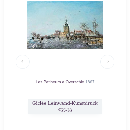
1865
Les Patineurs à Overschie
1867
Segelboo
druck
Giclée Leinwand-Kunstdruck
Gicl
€55.33