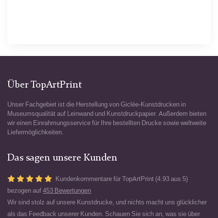
Über TopArtPrint
Unser Fachgebiet ist die Herstellung von Giclée-Kunstdrucken in
Museumsqualität auf Leinwand und Kunstdruckpapier. Außerdem bieten
wir einen Einrahmungsservice für Ihre bestellten Drucke sowie weltweite
Liefermöglichkeiten.
Das sagen unsere Kunden
Kundenkommentare für TopArtPrint (4.93 aus 5)
bezogen auf
453 Bewertungen
Wir sind stolz auf unsere Kunstdrucke, und nichts macht uns glücklicher
als das Feedback unserer Kunden. Schauen Sie sich an, was sie über