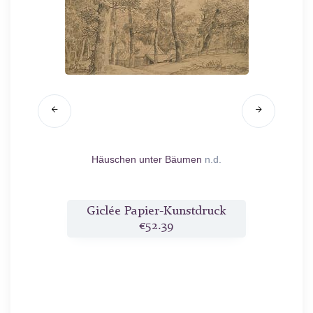
zt
n.d.
Häuschen unter Bäumen
n.d.
Port
ruck
Giclée Papier-Kunstdruck
Gic
€52.39