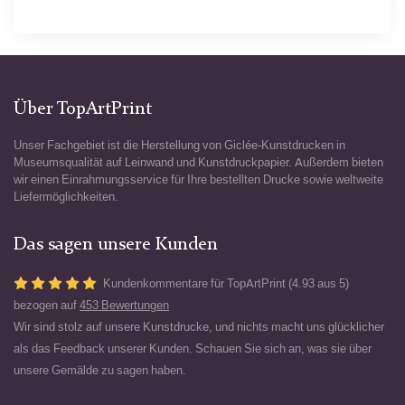
Über TopArtPrint
Unser Fachgebiet ist die Herstellung von Giclée-Kunstdrucken in
Museumsqualität auf Leinwand und Kunstdruckpapier. Außerdem bieten
wir einen Einrahmungsservice für Ihre bestellten Drucke sowie weltweite
Liefermöglichkeiten.
Das sagen unsere Kunden
Kundenkommentare für TopArtPrint (4.93 aus 5)
bezogen auf
453 Bewertungen
Wir sind stolz auf unsere Kunstdrucke, und nichts macht uns glücklicher
als das Feedback unserer Kunden. Schauen Sie sich an, was sie über
unsere Gemälde zu sagen haben.