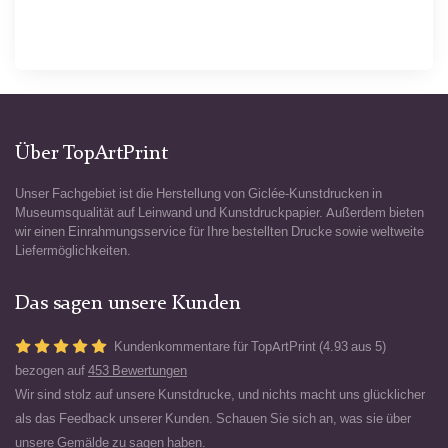
Über TopArtPrint
Unser Fachgebiet ist die Herstellung von Giclée-Kunstdrucken in
Museumsqualität auf Leinwand und Kunstdruckpapier. Außerdem bieten
wir einen Einrahmungsservice für Ihre bestellten Drucke sowie weltweite
Liefermöglichkeiten.
Das sagen unsere Kunden
Kundenkommentare für TopArtPrint (4.93 aus 5)
bezogen auf
453 Bewertungen
Wir sind stolz auf unsere Kunstdrucke, und nichts macht uns glücklicher
als das Feedback unserer Kunden. Schauen Sie sich an, was sie über
unsere Gemälde zu sagen haben.