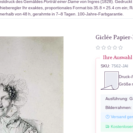
unstdruck des Gemäldes
Porträt einer Dame
von Ingres (1828). Gedruckt 
hieberegler Ihr exaktes, proportionales Format bis 35.8 × 25.4 cm ein; R
erhalb von 48 h, gerahmte in 7–8 Tagen. 100-Jahre-Farbgarantie.
Giclée Papier
Ihre Auswahl
SKU:
7562-JAI
Druck-/
Größe 
Ausführung:
G
Bilderrahmen:
Versand ger
Kostenlose