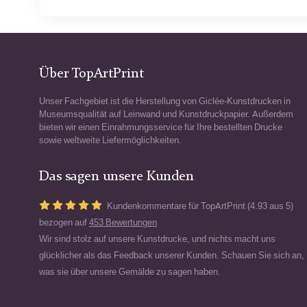
Über TopArtPrint
Unser Fachgebiet ist die Herstellung von Giclée-Kunstdrucken in
Museumsqualität auf Leinwand und Kunstdruckpapier. Außerdem
bieten wir einen Einrahmungsservice für Ihre bestellten Drucke
sowie weltweite Liefermöglichkeiten.
Das sagen unsere Kunden
Kundenkommentare für TopArtPrint (4.93 aus 5)
bezogen auf
453 Bewertungen
Wir sind stolz auf unsere Kunstdrucke, und nichts macht uns
glücklicher als das Feedback unserer Kunden. Schauen Sie sich an,
was sie über unsere Gemälde zu sagen haben.