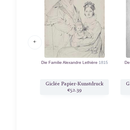
aume Guillon
Die Familie Alexandre Lethière
1815
De
n.d.
Kunstdruck
Giclée Papier-Kunstdruck
G
9
€52.39