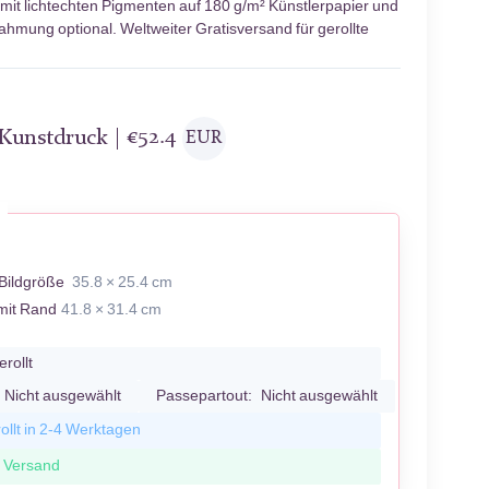
mit lichtechten Pigmenten auf 180 g/m² Künstlerpapier und
ahmung optional. Weltweiter Gratisversand für gerollte
-Kunstdruck |
€
52.4
EUR
Bildgröße
35.8 × 25.4 cm
mit Rand
41.8 × 31.4 cm
erollt
Nicht ausgewählt
Passepartout:
Nicht ausgewählt
ollt in 2-4 Werktagen
r Versand