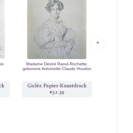
is
Madame Désiré Raoul-Rochette,
Porträt von
geborene Antoinette-Claude Houdon
Le
1830
ck
Giclée Papier-Kunstdruck
Giclée Pa
€52.39