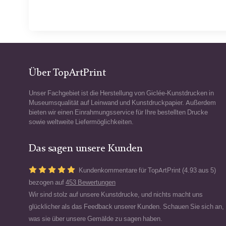
Über TopArtPrint
Unser Fachgebiet ist die Herstellung von Giclée-Kunstdrucken in
Museumsqualität auf Leinwand und Kunstdruckpapier. Außerdem
bieten wir einen Einrahmungsservice für Ihre bestellten Drucke
sowie weltweite Liefermöglichkeiten.
Das sagen unsere Kunden
Kundenkommentare für TopArtPrint (4.93 aus 5)
bezogen auf
453 Bewertungen
Wir sind stolz auf unsere Kunstdrucke, und nichts macht uns
glücklicher als das Feedback unserer Kunden. Schauen Sie sich an,
was sie über unsere Gemälde zu sagen haben.