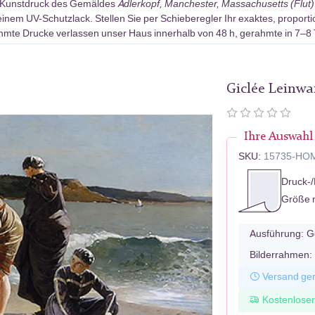
-Kunstdruck des Gemäldes
Adlerkopf, Manchester, Massachusetts (Flut)
nem UV-Schutzlack. Stellen Sie per Schieberegler Ihr exaktes, proport
ahmte Drucke verlassen unser Haus innerhalb von 48 h, gerahmte in 7–8
Giclée Leinw
Ihre Auswahl
SKU:
15735-HO
Druck-/
Größe 
Ausführung:
G
Bilderrahmen:
Versand ger
Kostenlose