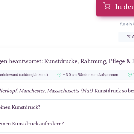
In de
für ein
A
gen beantwortet: Kunstdrucke, Rahmung, Pflege & 
lerleinwand (seidenglänzend)
+ 3.0 cm Ränder zum Aufspannen
lerkopf, Manchester, Massachusetts (Flut)
-Kunstdruck so be
meinen Kunstdruck?
meinen Kunstdruck anfordern?