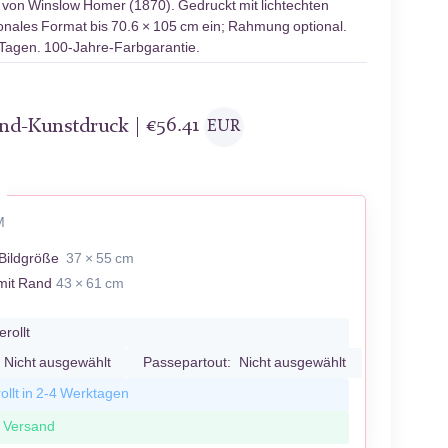
von Winslow Homer (1870). Gedruckt mit lichtechten
ionales Format bis 70.6 × 105 cm ein; Rahmung optional.
 Tagen. 100-Jahre-Farbgarantie.
and-Kunstdruck |
€
56.41
EUR
M
Bildgröße
37 × 55 cm
mit Rand
43 × 61 cm
erollt
Nicht ausgewählt
Passepartout:
Nicht ausgewählt
ollt in 2-4 Werktagen
r Versand