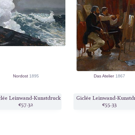
Nordost
1895
Das Atelier
1867
clée Leinwand-Kunstdruck
Giclée Leinwand-Kunstd
€57.32
€55.33