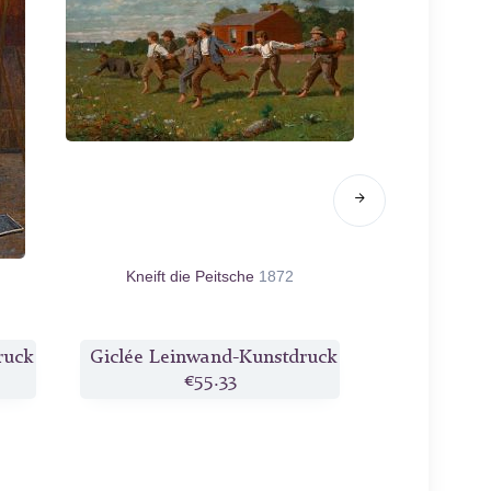
Kneift die Peitsche
1872
Eine So
ruck
Giclée Leinwand-Kunstdruck
Giclée Lei
€55.33