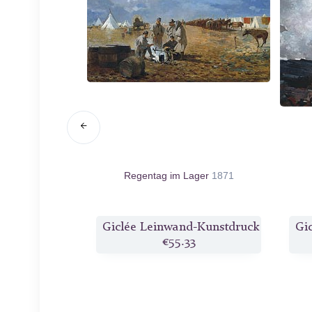
acht
1890
Regentag im Lager
1871
d-Kunstdruck
Giclée Leinwand-Kunstdruck
Gi
0
€55.33