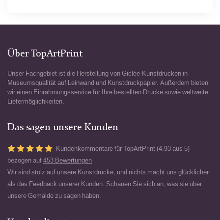
Über TopArtPrint
Unser Fachgebiet ist die Herstellung von Giclée-Kunstdrucken in
Museumsqualität auf Leinwand und Kunstdruckpapier. Außerdem bieten
wir einen Einrahmungsservice für Ihre bestellten Drucke sowie weltweite
Liefermöglichkeiten.
Das sagen unsere Kunden
Kundenkommentare für TopArtPrint (4.93 aus 5)
bezogen auf
453 Bewertungen
Wir sind stolz auf unsere Kunstdrucke, und nichts macht uns glücklicher
als das Feedback unserer Kunden. Schauen Sie sich an, was sie über
unsere Gemälde zu sagen haben.