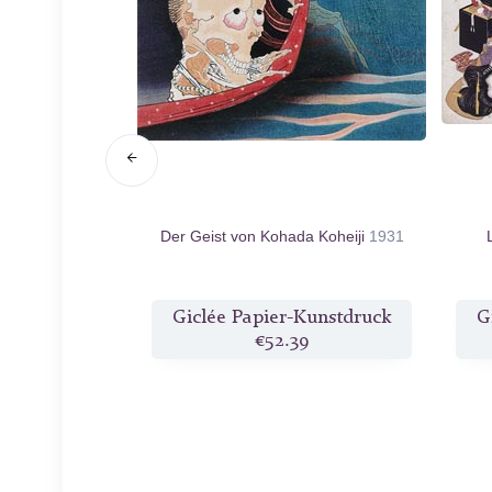
 Provinz Owari
Der Geist von Kohada Koheiji
1931
Kunstdruck
Giclée Papier-Kunstdruck
G
9
€52.39