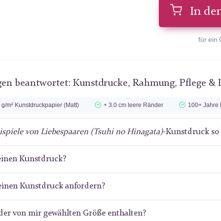
In de
für ein
gen beantwortet: Kunstdrucke, Rahmung, Pflege & 
 g/m² Kunstdruckpapier (Matt)
+ 3.0 cm leere Ränder
100+ Jahre 
ispiele von Liebespaaren (Tsuhi no Hinagata)
-Kunstdruck so
meinen Kunstdruck?
meinen Kunstdruck anfordern?
der von mir gewählten Größe enthalten?