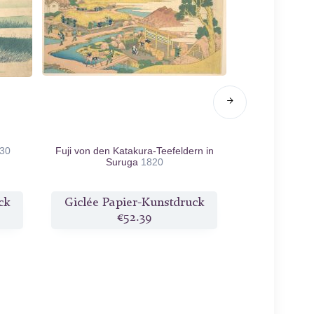
30
Fuji von den Katakura-Teefeldern in
Fujimigahara 
Suruga
1820
ck
Giclée Papier-Kunstdruck
Giclée Pa
€52.39