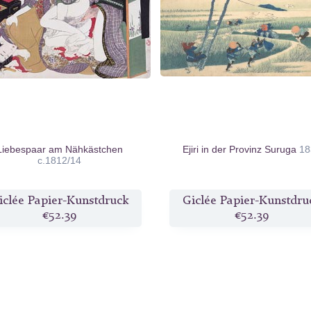
Liebespaar am Nähkästchen
Ejiri in der Provinz Suruga
18
c.1812/14
iclée Papier-Kunstdruck
Giclée Papier-Kunstdru
€52.39
€52.39