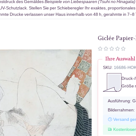
unstdruck des Gemäldes
Beispiele von Liebespaaren (Tsuhi no Hinagata)
UV-Schutzlack. Stellen Sie per Schieberegler Ihr exaktes, proportionale
ahmte Drucke verlassen unser Haus innerhalb von 48 h, gerahmte in 7–8
Giclée Papier
Ihre Auswahl
SKU:
16686-HO
Druck-/
Größe 
Ausführung:
G
Bilderrahmen:
Versand ger
Kostenlose