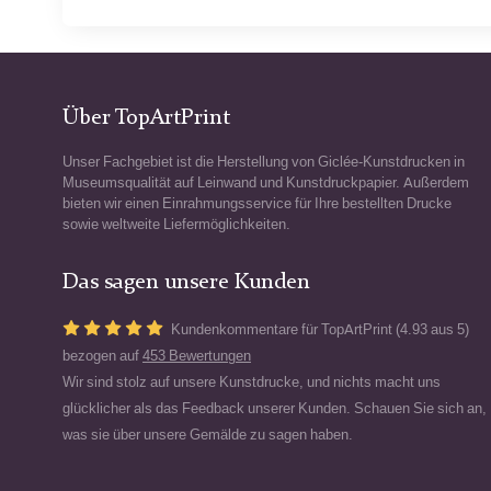
Über TopArtPrint
Unser Fachgebiet ist die Herstellung von Giclée-Kunstdrucken in
Museumsqualität auf Leinwand und Kunstdruckpapier. Außerdem
bieten wir einen Einrahmungsservice für Ihre bestellten Drucke
sowie weltweite Liefermöglichkeiten.
Das sagen unsere Kunden
Kundenkommentare für TopArtPrint (4.93 aus 5)
bezogen auf
453 Bewertungen
Wir sind stolz auf unsere Kunstdrucke, und nichts macht uns
glücklicher als das Feedback unserer Kunden. Schauen Sie sich an,
was sie über unsere Gemälde zu sagen haben.