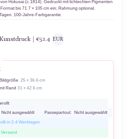
von Hokusai (c.1814). Gedruckt mit lichtechten Pigmenten
s Format bis 71.7 × 105 cm ein; Rahmung optional.
 Tagen. 100-Jahre-Farbgarantie.
-Kunstdruck |
€
52.4
EUR
K
Bildgröße
25 × 36.6 cm
mit Rand
31 × 42.6 cm
erollt
Nicht ausgewählt
Passepartout:
Nicht ausgewählt
ollt in 2-4 Werktagen
r Versand