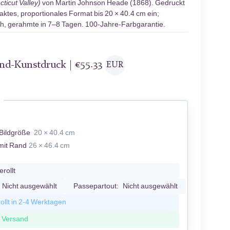
ticut Valley)
von Martin Johnson Heade (1868). Gedruckt
aktes, proportionales Format bis 20 × 40.4 cm ein;
 h, gerahmte in 7–8 Tagen. 100-Jahre-Farbgarantie.
and-Kunstdruck |
€
55.33
EUR
Bildgröße
20 × 40.4 cm
mit Rand
26 × 46.4 cm
erollt
Nicht ausgewählt
Passepartout:
Nicht ausgewählt
ollt in 2-4 Werktagen
r Versand