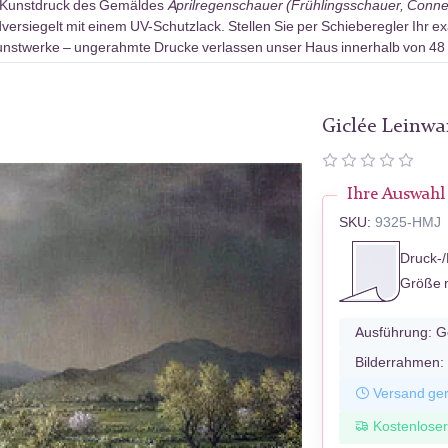
-Kunstdruck des Gemäldes
Aprilregenschauer (Frühlingsschauer, Connec
rsiegelt mit einem UV-Schutzlack. Stellen Sie per Schieberegler Ihr ex
Kunstwerke – ungerahmte Drucke verlassen unser Haus innerhalb von 48
Giclée Leinw
Ihre Auswahl
SKU:
9325-HMJ
Druck-/
Größe 
Ausführung:
G
Bilderrahmen:
Versand ger
Kostenlose