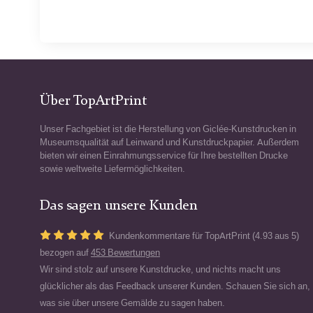
Über TopArtPrint
Unser Fachgebiet ist die Herstellung von Giclée-Kunstdrucken in
Museumsqualität auf Leinwand und Kunstdruckpapier. Außerdem
bieten wir einen Einrahmungsservice für Ihre bestellten Drucke
sowie weltweite Liefermöglichkeiten.
Das sagen unsere Kunden
Kundenkommentare für TopArtPrint (4.93 aus 5)
bezogen auf
453 Bewertungen
Wir sind stolz auf unsere Kunstdrucke, und nichts macht uns
glücklicher als das Feedback unserer Kunden. Schauen Sie sich an,
was sie über unsere Gemälde zu sagen haben.