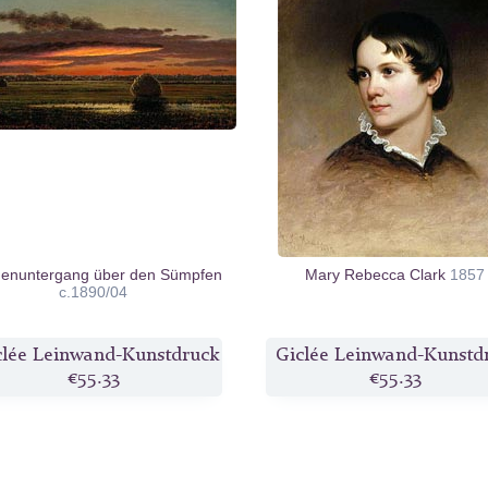
enuntergang über den Sümpfen
Mary Rebecca Clark
1857
c.1890/04
clée Leinwand-Kunstdruck
Giclée Leinwand-Kunstd
€55.33
€55.33