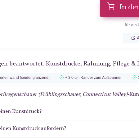
In de
für ein
A
gen beantwortet: Kunstdrucke, Rahmung, Pflege & 
lerleinwand (seidenglänzend)
+ 3.0 cm Ränder zum Aufspannen
rilregenschauer (Frühlingsschauer, Connecticut Valley)
-Kun
meinen Kunstdruck?
meinen Kunstdruck anfordern?