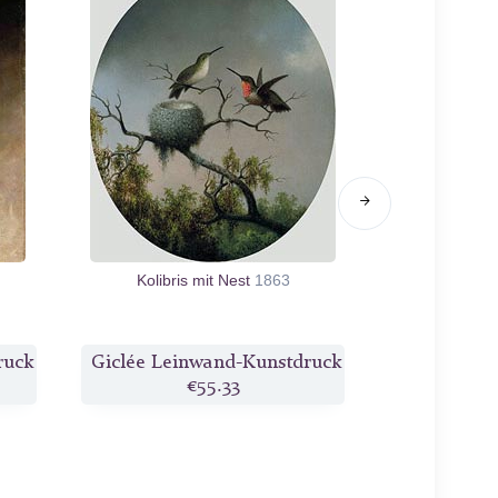
Kolibris mit Nest
1863
Lake
ruck
Giclée Leinwand-Kunstdruck
Giclée Lei
€55.33