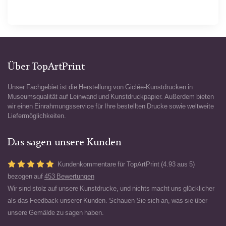
Über TopArtPrint
Unser Fachgebiet ist die Herstellung von Giclée-Kunstdrucken in
Museumsqualität auf Leinwand und Kunstdruckpapier. Außerdem bieten
wir einen Einrahmungsservice für Ihre bestellten Drucke sowie weltweite
Liefermöglichkeiten.
Das sagen unsere Kunden
Kundenkommentare für TopArtPrint (4.93 aus 5)
bezogen auf
453 Bewertungen
Wir sind stolz auf unsere Kunstdrucke, und nichts macht uns glücklicher
als das Feedback unserer Kunden. Schauen Sie sich an, was sie über
unsere Gemälde zu sagen haben.