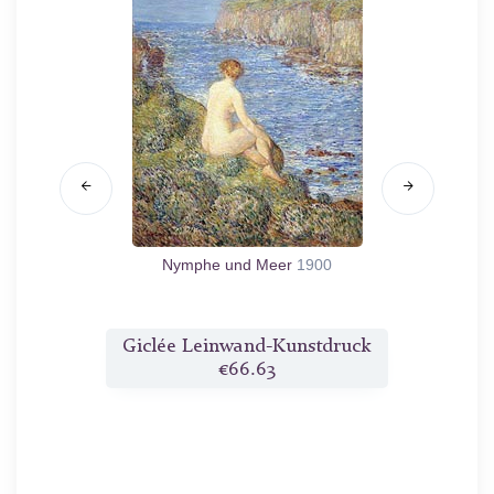
Nymphe und Meer
1900
druck
Giclée Leinwand-Kunstdruck
Gicl
€66.63