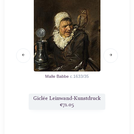
33
Malle Babbe
c.1633/35
Cath
druck
Giclée Leinwand-Kunstdruck
Gicl
€71.05