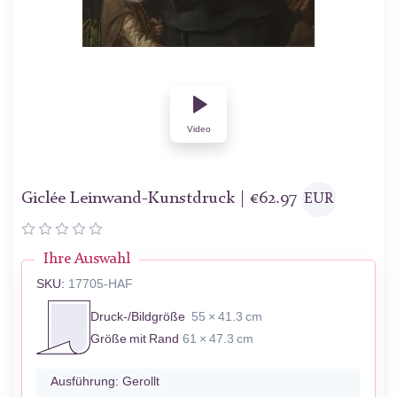
Video
Giclée Leinwand-Kunstdruck |
€
62.97
EUR
Ihre Auswahl
SKU:
17705-HAF
Druck-/Bildgröße
55 × 41.3 cm
Größe mit Rand
61 × 47.3 cm
Ausführung:
Gerollt