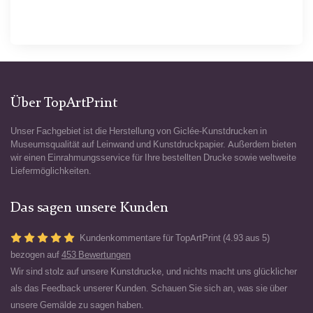
Über TopArtPrint
Unser Fachgebiet ist die Herstellung von Giclée-Kunstdrucken in
Museumsqualität auf Leinwand und Kunstdruckpapier. Außerdem bieten
wir einen Einrahmungsservice für Ihre bestellten Drucke sowie weltweite
Liefermöglichkeiten.
Das sagen unsere Kunden
Kundenkommentare für TopArtPrint (4.93 aus 5)
bezogen auf
453 Bewertungen
Wir sind stolz auf unsere Kunstdrucke, und nichts macht uns glücklicher
als das Feedback unserer Kunden. Schauen Sie sich an, was sie über
unsere Gemälde zu sagen haben.