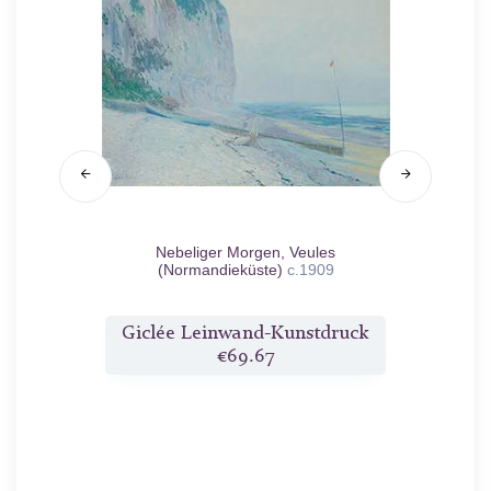
e
n.d.
Nebeliger Morgen, Veules
Blick a
(Normandieküste)
c.1909
druck
Giclée Leinwand-Kunstdruck
Gicl
€69.67