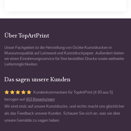
Über TopArtPrint
Unser Fachgebiet ist die Herstellung von Giclée-Kunstdrucken in
Museumsqualität auf Leinwand und Kunstdruckpapier. Außerdem bieten
wir einen Einrahmungsservice für Ihre bestellten Drucke sowie weltweite
Liefermöglichkeiten.
Das sagen unsere Kunden
Kundenkommentare für TopArtPrint (4.93 aus 5)
bezogen auf
453 Bewertungen
Wir sind stolz auf unsere Kunstdrucke, und nichts macht uns glücklicher
als das Feedback unserer Kunden. Schauen Sie sich an, was sie über
unsere Gemälde zu sagen haben.