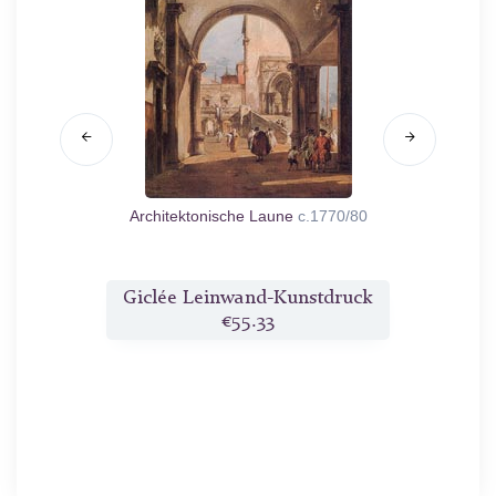
a Maria
Architektonische Laune
c.1770/80
Venedig:
del Vi
druck
Giclée Leinwand-Kunstdruck
Gicl
€55.33