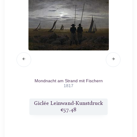
817
Mondnacht am Strand mit Fischern
N
1817
druck
Giclée Leinwand-Kunstdruck
Gicl
€57.48