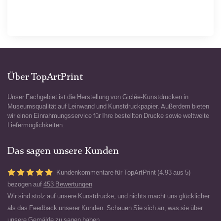
Über TopArtPrint
Unser Fachgebiet ist die Herstellung von Giclée-Kunstdrucken in
Museumsqualität auf Leinwand und Kunstdruckpapier. Außerdem bieten
wir einen Einrahmungsservice für Ihre bestellten Drucke sowie weltweite
Liefermöglichkeiten.
Das sagen unsere Kunden
Kundenkommentare für TopArtPrint (4.93 aus 5)
bezogen auf
453 Bewertungen
Wir sind stolz auf unsere Kunstdrucke, und nichts macht uns glücklicher
als das Feedback unserer Kunden. Schauen Sie sich an, was sie über
unsere Gemälde zu sagen haben.