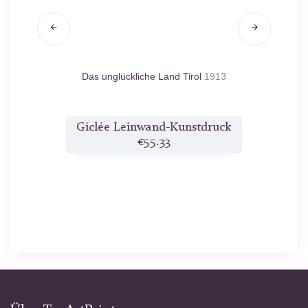
/12
Das unglückliche Land Tirol
1913
druck
Giclée Leinwand-Kunstdruck
Gicl
€55.33