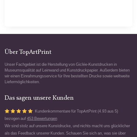
Über TopArtPrint
Unser Fachgebiet ist die Herstellung von Giclée-Kunstdrucken in
Museumsqualität auf Leinwand und Kunstdruckpapier. Außerdem bieten
wir einen Einrahmungsservice für Ihre bestellten Drucke sowie weltweite
Liefermöglichkeiten.
Das sagen unsere Kunden
Kundenkommentare für TopArtPrint (4.93 aus 5)
bezogen auf
453 Bewertungen
Wir sind stolz auf unsere Kunstdrucke, und nichts macht uns glücklicher
als das Feedback unserer Kunden. Schauen Sie sich an, was sie über