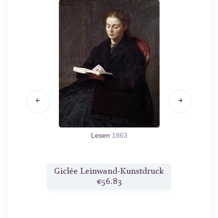
n und
Lesen
1863
druck
Giclée Leinwand-Kunstdruck
Gicl
€56.83