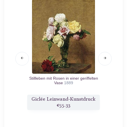
m Teller
Stillleben mit Rosen in einer geriffelten
M
Vase
1889
druck
Giclée Leinwand-Kunstdruck
Gicl
€55.33