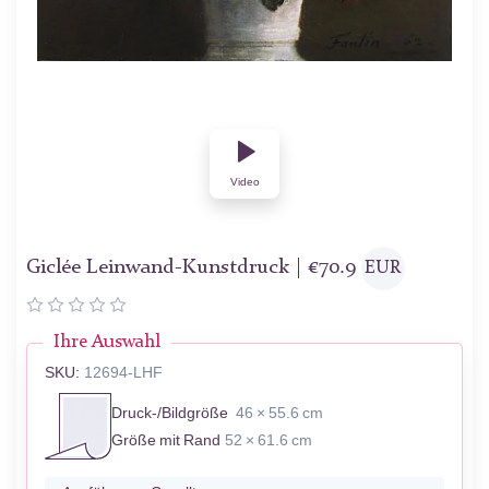
Video
Giclée Leinwand-Kunstdruck |
€
70.9
EUR
Ihre Auswahl
SKU:
12694-LHF
Druck-/Bildgröße
46 × 55.6 cm
Größe mit Rand
52 × 61.6 cm