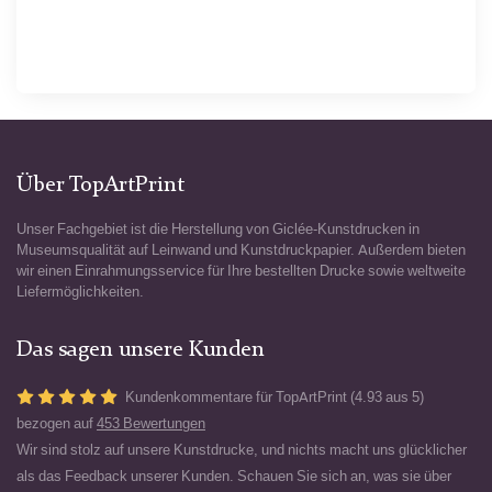
Über TopArtPrint
Unser Fachgebiet ist die Herstellung von Giclée-Kunstdrucken in
Museumsqualität auf Leinwand und Kunstdruckpapier. Außerdem bieten
wir einen Einrahmungsservice für Ihre bestellten Drucke sowie weltweite
Liefermöglichkeiten.
Das sagen unsere Kunden
Kundenkommentare für TopArtPrint (4.93 aus 5)
bezogen auf
453 Bewertungen
Wir sind stolz auf unsere Kunstdrucke, und nichts macht uns glücklicher
als das Feedback unserer Kunden. Schauen Sie sich an, was sie über