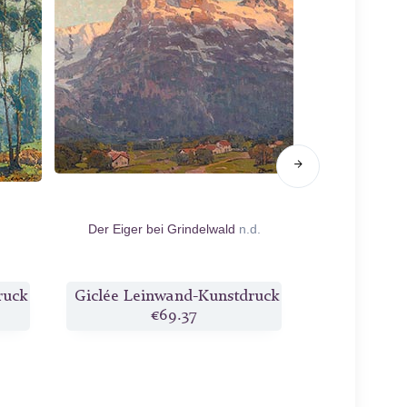
Der Eiger bei Grindelwald
n.d.
Ein Pfad d
ruck
Giclée Leinwand-Kunstdruck
Giclée Lei
€69.37