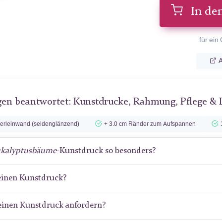
In de
für ein
A
gen beantwortet: Kunstdrucke, Rahmung, Pflege & 
lerleinwand (seidenglänzend)
+ 3.0 cm Ränder zum Aufspannen
kalyptusbäume
-Kunstdruck so besonders?
meinen Kunstdruck?
meinen Kunstdruck anfordern?