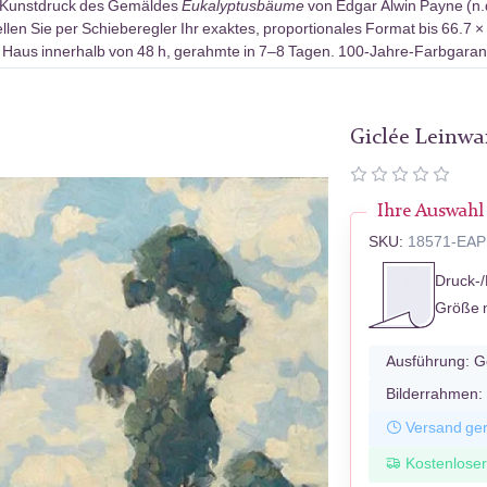
-Kunstdruck des Gemäldes
Eukalyptusbäume
von Edgar Alwin Payne (n.d
len Sie per Schieberegler Ihr exaktes, proportionales Format bis 66.7 ×
 Haus innerhalb von 48 h, gerahmte in 7–8 Tagen. 100-Jahre-Farbgarant
Giclée Leinw
Ihre Auswahl
SKU:
18571-EAP
Druck-/
Größe 
Ausführung:
G
Bilderrahmen:
Versand ger
Kostenlose