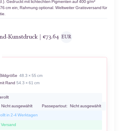
.). Gedruckt mit lichtechten Pigmenten auf 400 g/m²
 76 cm ein; Rahmung optional. Weltweiter Gratisversand für
ie.
and-Kunstdruck |
€
73.64
EUR
Bildgröße
48.3 × 55 cm
mit Rand
54.3 × 61 cm
erollt
Nicht ausgewählt
Passepartout:
Nicht ausgewählt
ollt in 2-4 Werktagen
r Versand