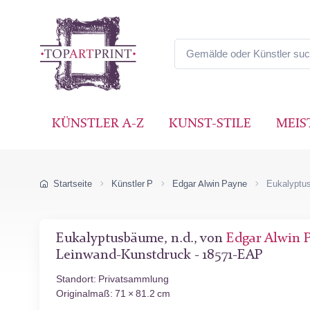
KÜNSTLER A-Z
KUNST-STILE
MEIS
Startseite
Künstler P
Edgar Alwin Payne
Eukalyptu
Eukalyptusbäume, n.d., von
Edgar Alwin 
Leinwand-Kunstdruck - 18571-EAP
Standort: Privatsammlung
Originalmaß: 71 × 81.2 cm