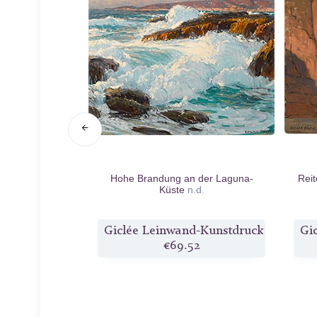
ie Bäume
n.d.
Hohe Brandung an der Laguna-
Reit
Küste
n.d.
d-Kunstdruck
Giclée Leinwand-Kunstdruck
Gi
3
€69.52