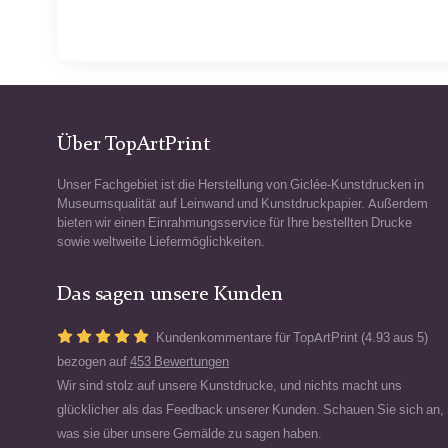
Über TopArtPrint
Unser Fachgebiet ist die Herstellung von Giclée-Kunstdrucken in
Museumsqualität auf Leinwand und Kunstdruckpapier. Außerdem
bieten wir einen Einrahmungsservice für Ihre bestellten Drucke
sowie weltweite Liefermöglichkeiten.
Das sagen unsere Kunden
Kundenkommentare für TopArtPrint (4.93 aus 5)
bezogen auf
453 Bewertungen
Wir sind stolz auf unsere Kunstdrucke, und nichts macht uns
glücklicher als das Feedback unserer Kunden. Schauen Sie sich an,
was sie über unsere Gemälde zu sagen haben.