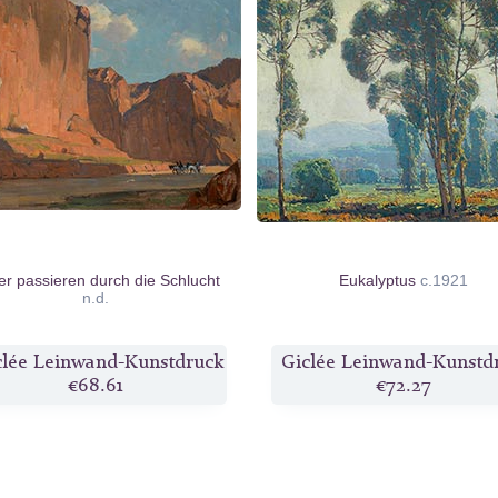
er passieren durch die Schlucht
Eukalyptus
c.1921
n.d.
clée Leinwand-Kunstdruck
Giclée Leinwand-Kunstd
€68.61
€72.27