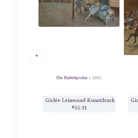
ad
c.1886
Die Ballettprobe
c.1891
Kunstdruck
Giclée Leinwand-Kunstdruck
Gi
0
€55.33