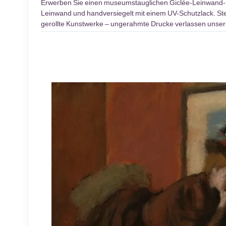
Erwerben Sie einen museumstauglichen Giclée-Leinwand
Leinwand und handversiegelt mit einem UV-Schutzlack. Stel
gerollte Kunstwerke – ungerahmte Drucke verlassen unser