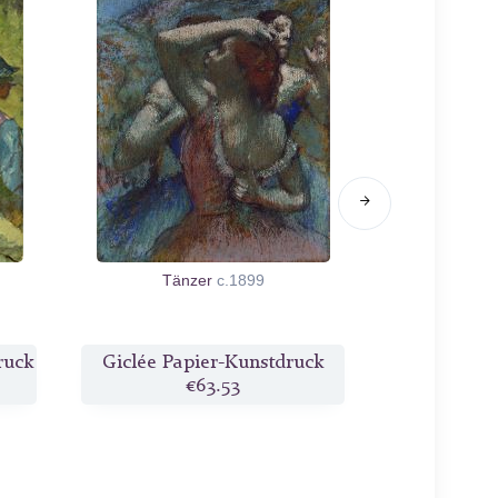
Tänzer
c.1899
Das Mo
ruck
Giclée Papier-Kunstdruck
Giclée Pa
€63.53