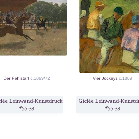
Der Fehlstart
c.1869/72
Vier Jockeys
c.1889
clée Leinwand-Kunstdruck
Giclée Leinwand-Kunstd
€55.33
€55.33