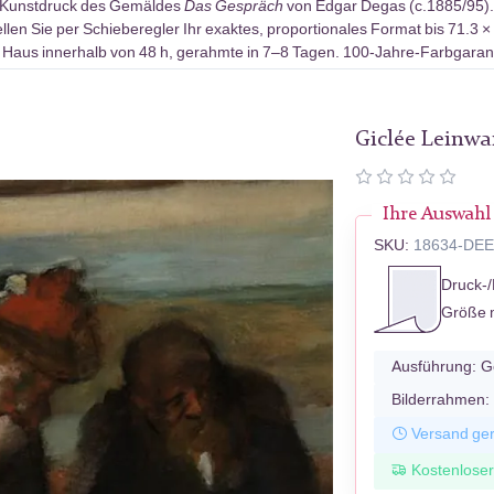
-Kunstdruck des Gemäldes
Das Gespräch
von Edgar Degas (c.1885/95). 
len Sie per Schieberegler Ihr exaktes, proportionales Format bis 71.3 ×
 Haus innerhalb von 48 h, gerahmte in 7–8 Tagen. 100-Jahre-Farbgarant
Giclée Leinw
Ihre Auswahl
SKU:
18634-DE
Druck-/
Größe 
Ausführung:
G
Bilderrahmen:
Versand ger
Kostenlose