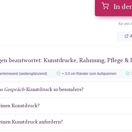
In de
für ein
A
gen beantwortet: Kunstdrucke, Rahmung, Pflege & 
lerleinwand (seidenglänzend)
+ 3.0 cm Ränder zum Aufspannen
s Gespräch
-Kunstdruck so besonders?
meinen Kunstdruck?
meinen Kunstdruck anfordern?