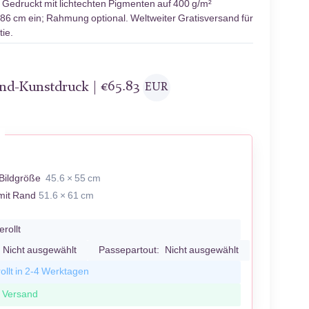
Gedruckt mit lichtechten Pigmenten auf 400 g/m²
 86 cm ein; Rahmung optional. Weltweiter Gratisversand für
ie.
and-Kunstdruck |
€
65.83
EUR
E
Bildgröße
45.6 × 55 cm
mit Rand
51.6 × 61 cm
erollt
Nicht ausgewählt
Passepartout:
Nicht ausgewählt
ollt in 2-4 Werktagen
r Versand