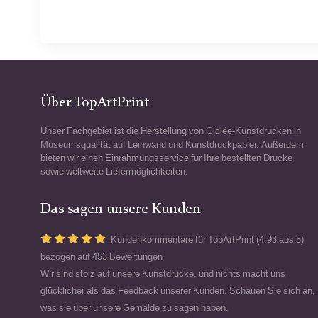
Über TopArtPrint
Unser Fachgebiet ist die Herstellung von Giclée-Kunstdrucken in
Museumsqualität auf Leinwand und Kunstdruckpapier. Außerdem
bieten wir einen Einrahmungsservice für Ihre bestellten Drucke
sowie weltweite Liefermöglichkeiten.
Das sagen unsere Kunden
Kundenkommentare für TopArtPrint (4.93 aus 5)
bezogen auf
453 Bewertungen
Wir sind stolz auf unsere Kunstdrucke, und nichts macht uns
glücklicher als das Feedback unserer Kunden. Schauen Sie sich an,
was sie über unsere Gemälde zu sagen haben.