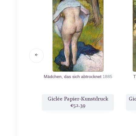
Pink
c.1883
Mädchen, das sich abtrocknet
1885
T
Kunstdruck
Giclée Papier-Kunstdruck
Gi
9
€52.39