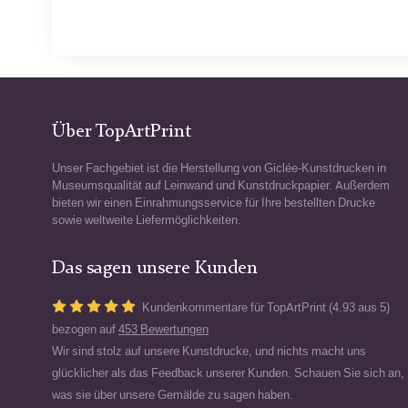
Über TopArtPrint
Unser Fachgebiet ist die Herstellung von Giclée-Kunstdrucken in
Museumsqualität auf Leinwand und Kunstdruckpapier. Außerdem
bieten wir einen Einrahmungsservice für Ihre bestellten Drucke
sowie weltweite Liefermöglichkeiten.
Das sagen unsere Kunden
Kundenkommentare für TopArtPrint (4.93 aus 5)
bezogen auf
453 Bewertungen
Wir sind stolz auf unsere Kunstdrucke, und nichts macht uns
glücklicher als das Feedback unserer Kunden. Schauen Sie sich an,
was sie über unsere Gemälde zu sagen haben.