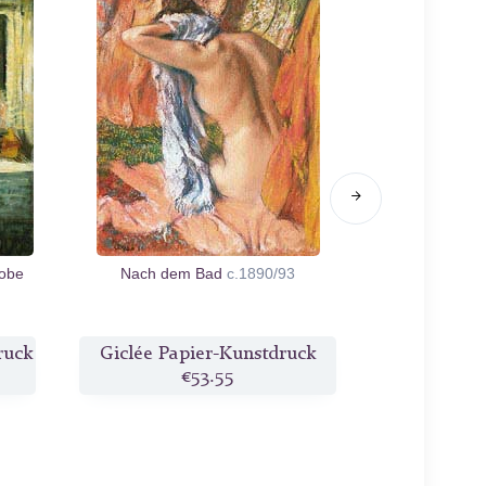
robe
Nach dem Bad
c.1890/93
Tänzerinn
ruck
Giclée Papier-Kunstdruck
Giclée Pa
€53.55