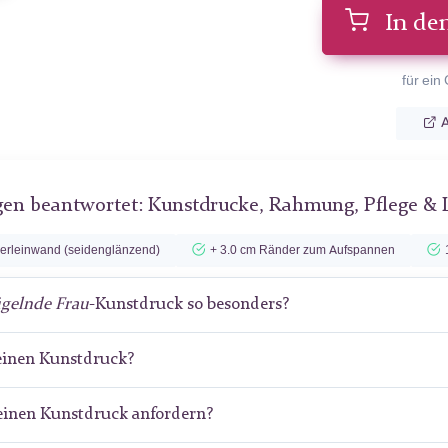
In de
für ein
A
gen beantwortet: Kunstdrucke, Rahmung, Pflege & 
lerleinwand (seidenglänzend)
+ 3.0 cm Ränder zum Aufspannen
gelnde Frau
-Kunstdruck so besonders?
meinen Kunstdruck?
meinen Kunstdruck anfordern?