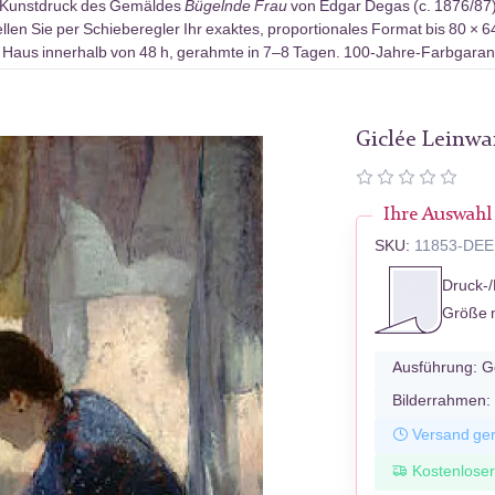
-Kunstdruck des Gemäldes
Bügelnde Frau
von Edgar Degas (c. 1876/87)
len Sie per Schieberegler Ihr exaktes, proportionales Format bis 80 × 6
 Haus innerhalb von 48 h, gerahmte in 7–8 Tagen. 100-Jahre-Farbgarant
Giclée Leinw
Ihre Auswahl
SKU:
11853-DEE
Druck-/
Größe 
Ausführung:
G
Bilderrahmen:
Versand ger
Kostenlose