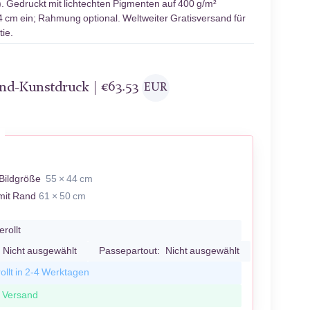
. Gedruckt mit lichtechten Pigmenten auf 400 g/m²
4 cm ein; Rahmung optional. Weltweiter Gratisversand für
ie.
and-Kunstdruck |
€
63.53
EUR
Bildgröße
55 × 44 cm
mit Rand
61 × 50 cm
erollt
Nicht ausgewählt
Passepartout:
Nicht ausgewählt
ollt in 2-4 Werktagen
r Versand