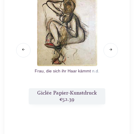
Frau, die sich ihr Haar kämmt
n.d.
Tän
ruck
Giclée Papier-Kunstdruck
Gicl
€52.39