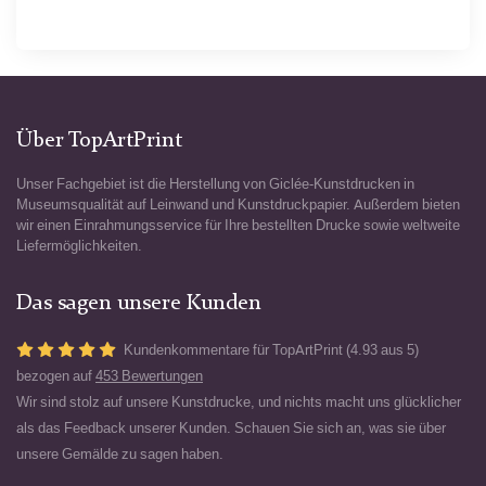
Über TopArtPrint
Unser Fachgebiet ist die Herstellung von Giclée-Kunstdrucken in
Museumsqualität auf Leinwand und Kunstdruckpapier. Außerdem bieten
wir einen Einrahmungsservice für Ihre bestellten Drucke sowie weltweite
Liefermöglichkeiten.
Das sagen unsere Kunden
Kundenkommentare für TopArtPrint (4.93 aus 5)
bezogen auf
453 Bewertungen
Wir sind stolz auf unsere Kunstdrucke, und nichts macht uns glücklicher
als das Feedback unserer Kunden. Schauen Sie sich an, was sie über
unsere Gemälde zu sagen haben.