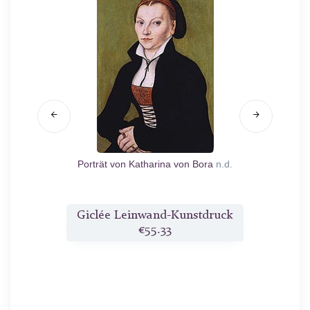
kleinen
Porträt von Katharina von Bora
n.d.
d.
druck
Giclée Leinwand-Kunstdruck
Gicl
€55.33