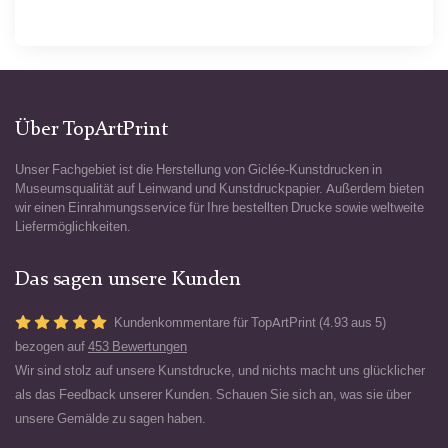
Über TopArtPrint
Unser Fachgebiet ist die Herstellung von Giclée-Kunstdrucken in
Museumsqualität auf Leinwand und Kunstdruckpapier. Außerdem bieten
wir einen Einrahmungsservice für Ihre bestellten Drucke sowie weltweite
Liefermöglichkeiten.
Das sagen unsere Kunden
Kundenkommentare für TopArtPrint (4.93 aus 5)
bezogen auf
453 Bewertungen
Wir sind stolz auf unsere Kunstdrucke, und nichts macht uns glücklicher
als das Feedback unserer Kunden. Schauen Sie sich an, was sie über
unsere Gemälde zu sagen haben.