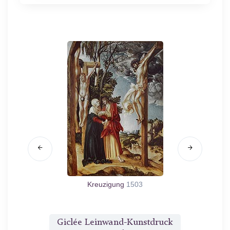
ehrten
Kreuzigung
1503
druck
Giclée Leinwand-Kunstdruck
Gicl