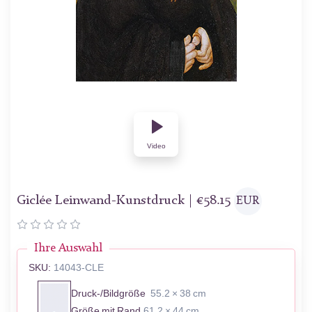
Video
Giclée Leinwand-Kunstdruck |
€
58.15
EUR
Ihre Auswahl
SKU:
14043-CLE
Druck-/Bildgröße
55.2 × 38 cm
Größe mit Rand
61.2 × 44 cm