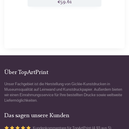
€59.61
Über TopArtPrint
Unser Fachgebiet ist die Herstellung von Giclée-Kunstdrucken in
Museumsqualität auf Leinwand und Kunstdruckpapier. Außerdem bieten
wir einen Einrahmungsservice für Ihre bestellten Drucke sowie weltweite
Liefermöglichkeiten.
Das sagen unsere Kunden
Kundenkommentare für TopArtPrint (4.93 aus 5)