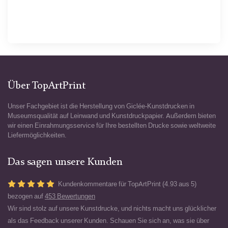
Über TopArtPrint
Unser Fachgebiet ist die Herstellung von Giclée-Kunstdrucken in
Museumsqualität auf Leinwand und Kunstdruckpapier. Außerdem bieten
wir einen Einrahmungsservice für Ihre bestellten Drucke sowie weltweite
Liefermöglichkeiten.
Das sagen unsere Kunden
Kundenkommentare für TopArtPrint (4.93 aus 5)
bezogen auf
453 Bewertungen
Wir sind stolz auf unsere Kunstdrucke, und nichts macht uns glücklicher
als das Feedback unserer Kunden. Schauen Sie sich an, was sie über