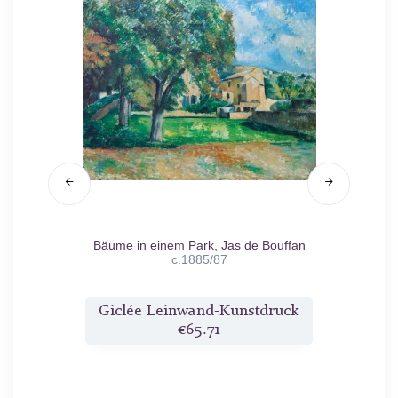
Bäume in einem Park, Jas de Bouffan
Das 
c.1885/87
Vict
druck
Giclée Leinwand-Kunstdruck
Gicl
€65.71